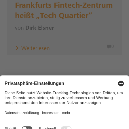
Frankfurts Fintech-Zentrum
heißt „Tech Quartier“
von
Dirk Elsner
0
Weiterlesen