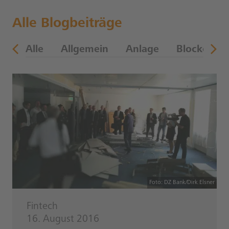
Alle Blogbeiträge
en
Alle
Allgemein
Anlage
Blockchain
Foto: DZ Bank/Dirk Elsner
Fintech
16. August 2016