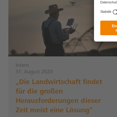
Intern
31. August 2020
„Die Landwirtschaft findet
für die großen
Herausforderungen dieser
Zeit meist eine Lösung“