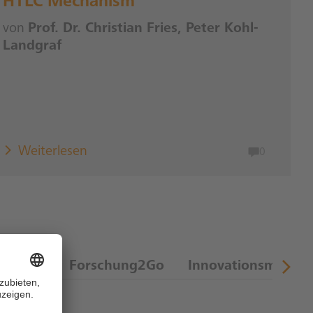
HTLC Mechanism
von
Prof. Dr. Christian Fries, Peter Kohl-
Landgraf
Weiterlesen
0
Fintech
Forschung2Go
Innovationsmanag