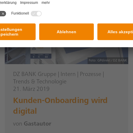
Foto: GPdirekt / DZ BANK
DZ BANK Gruppe
|
Intern
|
Prozesse
|
Trends & Technologie
21. März 2019
Kunden-Onboarding wird
digital
von
Gastautor