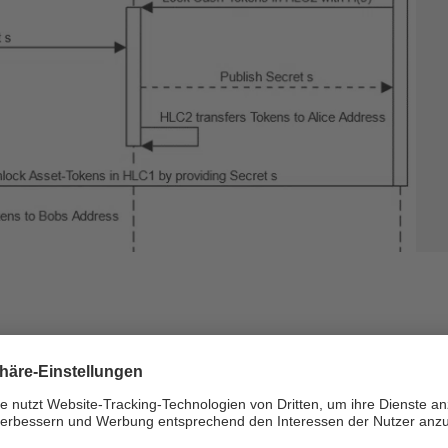
n - DLT
DZ BANK Gruppe
Finanzierung