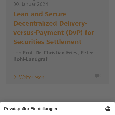
30. Januar 2024
Lean and Secure
Decentralized Delivery-
versus-Payment (DvP) for
Securities Settlement
von
Prof. Dr. Christian Fries, Peter
Kohl-Landgraf
0
Weiterlesen