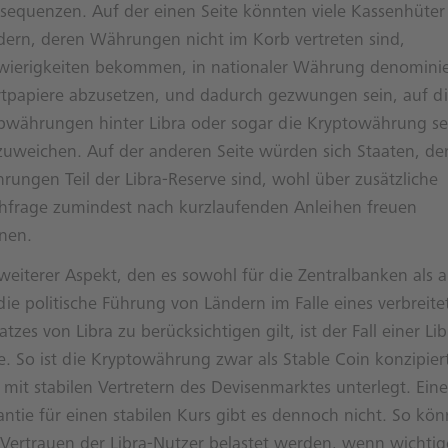
sequenzen. Auf der einen Seite könnten viele Kassenhüter
dern, deren Währungen nicht im Korb vertreten sind,
wierigkeiten bekommen, in nationaler Währung denominie
tpapiere abzusetzen, und dadurch gezwungen sein, auf d
bwährungen hinter Libra oder sogar die Kryptowährung se
zuweichen. Auf der anderen Seite würden sich Staaten, de
rungen Teil der Libra-Reserve sind, wohl über zusätzliche
hfrage zumindest nach kurzlaufenden Anleihen freuen
nen.
 weiterer Aspekt, den es sowohl für die Zentralbanken als 
die politische Führung von Ländern im Falle eines verbreite
atzes von Libra zu berücksichtigen gilt, ist der Fall einer Lib
e. So ist die Kryptowährung zwar als Stable Coin konzipier
mit stabilen Vertretern des Devisenmarktes unterlegt. Eine
ntie für einen stabilen Kurs gibt es dennoch nicht. So kön
 Vertrauen der Libra-Nutzer belastet werden, wenn wichtig