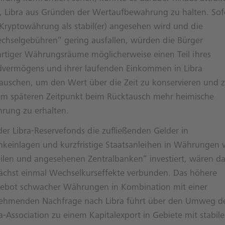
n, Libra aus Gründen der Wertaufbewahrung zu halten. Sof
 Kryptowährung als stabil(er) angesehen wird und die
chselgebühren“ gering ausfallen, würden die Bürger
artiger Währungsräume möglicherweise einen Teil ihres
dvermögens und ihrer laufenden Einkommen in Libra
tauschen, um den Wert über die Zeit zu konservieren und 
em späteren Zeitpunkt beim Rücktausch mehr heimische
rung zu erhalten.
der Libra-Reservefonds die zufließenden Gelder in
nkeinlagen und kurzfristige Staatsanleihen in Währungen 
bilen und angesehenen Zentralbanken“ investiert, wären d
ächst einmal Wechselkurseffekte verbunden. Das höhere
ebot schwacher Währungen in Kombination mit einer
ehmenden Nachfrage nach Libra führt über den Umweg d
a-Association zu einem Kapitalexport in Gebiete mit stabil