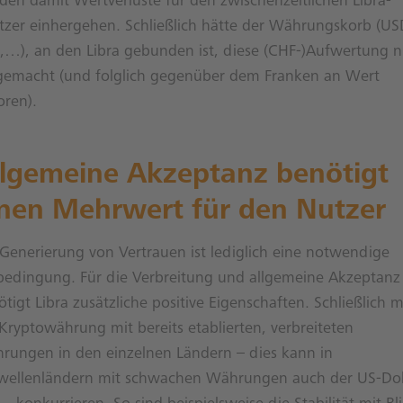
den damit Wertverluste für den zwischenzeitlichen Libra-
itzer einhergehen. Schließlich hätte der Währungskorb (US
,…), an den Libra gebunden ist, diese (CHF-)Aufwertung n
gemacht (und folglich gegenüber dem Franken an Wert
oren).
llgemeine Akzeptanz benötigt
inen Mehrwert für den Nutzer
 Generierung von Vertrauen ist lediglich eine notwendige
bedingung. Für die Verbreitung und allgemeine Akzeptanz
tigt Libra zusätzliche positive Eigenschaften. Schließlich 
Kryptowährung mit bereits etablierten, verbreiteten
rungen in den einzelnen Ländern – dies kann in
wellenländern mit schwachen Währungen auch der US-Dol