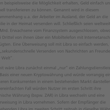
en beispielsweise die Möglichkeit erhalten, Geld einfach u
nell transferieren zu können. Genannt wird in diesem
ammenhang u.a. der Arbeiter im Ausland, der Geld an die
lie in der Heimat versenden will. Schließlich seien weltwei
 Mrd. Erwachsene vom Finanzsystem ausgeschlossen, obw
 Drittel von ihnen über ein Mobiltelefon mit Internetansch
fügten. Eine Überweisung soll mit Libra so einfach werden,
 „sekundenschnelle Versenden von Nachrichten an Freunde
r Welt“.
it wäre Libra zunächst einmal „nur“ ein Zahlungsdienstleis
 Basis einer neuen Kryptowährung und würde vorrangig ei
teren Konkurrenten in einem bestehenden Markt darstelle
ereinfachten Fall würden Nutzer im ersten Schritt ihre
mische Währung (bspw. ZAR) in Libra wechseln und eine
rweisung in Libra vornehmen. Sofern der Empfänger die
gehenden Libra im zweiten Schritt zeitnah in dieselbe Wäh