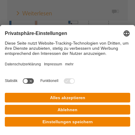
0
Weiterlesen
Allgemein
|
Blockchain - DLT
|
Trends &
Technologie
30. Januar 2024
Lean and Secure