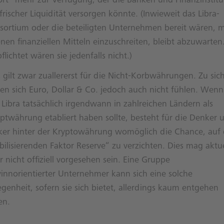
ort“ mehr zur Verfügung, der die Banken und Finanzinstitu
frischer Liquidität versorgen könnte. (Inwieweit das Libra-
sortium oder die beteiligten Unternehmen bereit wären, m
nen finanziellen Mitteln einzuschreiten, bleibt abzuwarten
flichtet wären sie jedenfalls nicht.)
 gilt zwar zuallererst für die Nicht-Korbwährungen. Zu sic
ten sich Euro, Dollar & Co. jedoch auch nicht fühlen. Wenn
 Libra tatsächlich irgendwann in zahlreichen Ländern als
ptwährung etabliert haben sollte, besteht für die Denker 
ker hinter der Kryptowährung womöglich die Chance, auf
bilisierenden Faktor Reserve“ zu verzichten. Dies mag aktue
 nicht offiziell vorgesehen sein. Eine Gruppe
innorientierter Unternehmer kann sich eine solche
genheit, sofern sie sich bietet, allerdings kaum entgehen
en.