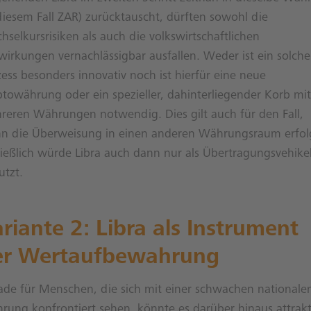
diesem Fall ZAR) zurücktauscht, dürften sowohl die
selkursrisiken als auch die volkswirtschaftlichen
wirkungen vernachlässigbar ausfallen. Weder ist ein solche
ess besonders innovativ noch ist hierfür eine neue
ptowährung oder ein spezieller, dahinterliegender Korb mit
reren Währungen notwendig. Dies gilt auch für den Fall,
n die Überweisung in einen anderen Währungsraum erfol
ließlich würde Libra auch dann nur als Übertragungsvehike
utzt.
riante 2: Libra als Instrument
er Wertaufbewahrung
ade für Menschen, die sich mit einer schwachen nationale
rung konfrontiert sehen, könnte es darüber hinaus attrakt