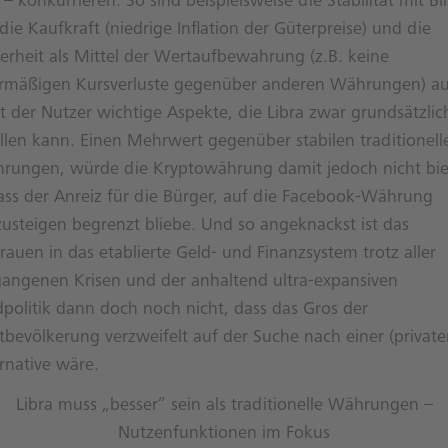
 – konkurrieren. So sind beispielsweise die Stabilität mit Bl
die Kaufkraft (niedrige Inflation der Güterpreise) und die
herheit als Mittel der Wertaufbewahrung (z.B. keine
rmäßigen Kursverluste gegenüber anderen Währungen) a
t der Nutzer wichtige Aspekte, die Libra zwar grundsätzlic
üllen kann. Einen Mehrwert gegenüber stabilen traditionell
rungen, würde die Kryptowährung damit jedoch nicht bie
ass der Anreiz für die Bürger, auf die Facebook-Währung
usteigen begrenzt bliebe. Und so angeknackst ist das
rauen in das etablierte Geld- und Finanzsystem trotz aller
gangenen Krisen und der anhaltend ultra-expansiven
dpolitik dann doch noch nicht, dass das Gros der
tbevölkerung verzweifelt auf der Suche nach einer (private
rnative wäre.
Libra muss „besser“ sein als traditionelle Währungen –
Nutzenfunktionen im Fokus