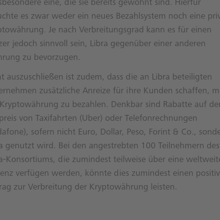
sbesondere eine, die sie bereits gewohnt sind. Hierfür
uchte es zwar weder ein neues Bezahlsystem noch eine pri
ptowährung. Je nach Verbreitungsgrad kann es für einen
zer jedoch sinnvoll sein, Libra gegenüber einer anderen
rung zu bevorzugen.
t auszuschließen ist zudem, dass die an Libra beteiligten
ernehmen zusätzliche Anreize für ihre Kunden schaffen, m
 Kryptowährung zu bezahlen. Denkbar sind Rabatte auf de
preis von Taxifahrten (Uber) oder Telefonrechnungen
afone), sofern nicht Euro, Dollar, Peso, Forint & Co., sond
ra genutzt wird. Bei den angestrebten 100 Teilnehmern des
ra-Konsortiums, die zumindest teilweise über eine weltweit
senz verfügen werden, könnte dies zumindest einen positi
trag zur Verbreitung der Kryptowährung leisten.