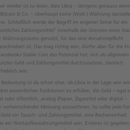
er wieder ist zu lesen, dass Libra – übrigens genauso wen
 Bitcoin & Co. – überhaupt keine (Welt-) Währung darstell
e. Schließlich werde der Begriff im engeren Sinne für ein
setzliches Zahlungsmittel“ innerhalb der Grenzen eines Sta
r Währungsraums genutzt, für das eine Annahmepflicht
eschrieben ist. Das mag richtig sein, dürfte aber für die Fr
acebooks Stable Coin das Potenzial hat, sich als allgemein
utztes Geld und Zahlungsmittel durchzusetzen, ziemlich
heblich sein.
Bedeutung ist da schon eher, ob Libra in der Lage sein wir
drei wesentlichen Funktionen zu erfüllen, die Geld – egal 
at oder öffentlich, analog (Papier, Zigarette) oder digital –
h vorherrschender Meinung auszeichnen. So sollte jede Fo
 Geld ein Tausch- und Zahlungsmittel, eine Recheneinheit
ie ein Wertaufbewahrungsmittel sein. Ersteres ist gegeben