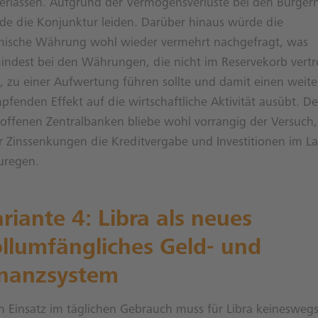
terlassen. Aufgrund der Vermögensverluste bei den Bürger
de die Konjunktur leiden. Darüber hinaus würde die
mische Währung wohl wieder vermehrt nachgefragt, was
indest bei den Währungen, die nicht im Reservekorb vertr
d, zu einer Aufwertung führen sollte und damit einen weit
pfenden Effekt auf die wirtschaftliche Aktivität ausübt. D
roffenen Zentralbanken bliebe wohl vorrangig der Versuch,
r Zinssenkungen die Kreditvergabe und Investitionen im L
uregen.
riante 4: Libra als neues
llumfängliches Geld- und
inanzsystem
m Einsatz im täglichen Gebrauch muss für Libra keinesweg