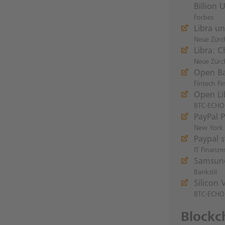
Billion
Forbes
Libra u
Neue Zürc
Libra: 
Neue Zürc
Open Ba
Fintech Fi
Open Li
BTC-ECHO
PayPal P
New York 
Paypal s
IT Finanz
Samsung
Bankstil
Silicon
BTC-ECHO
Blockc