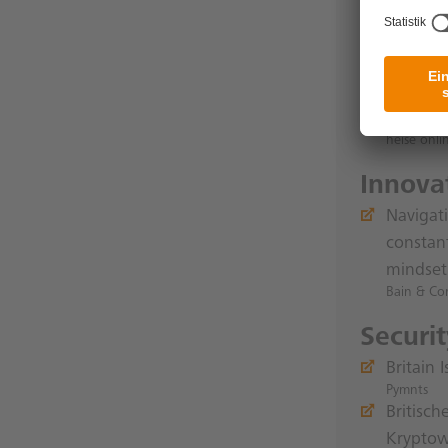
Innovat
Quanten
IT Finanz
Wenn da
heise onli
Innov
Navigat
constant
mindset
Bain & C
Securi
Britain 
Pymnts
Britisc
Krypto