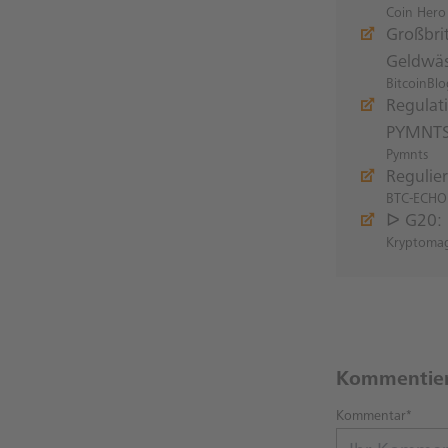
Coin Hero
Großbri
Geldwä
BitcoinBlo
Regulat
PYMNTS 
Pymnts
Regulie
BTC-ECHO
ᐅ G20: 
Kryptoma
Kommentie
Kommentar*