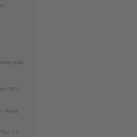
en
power grab
en | BTC-
dge Away
 The 1.7