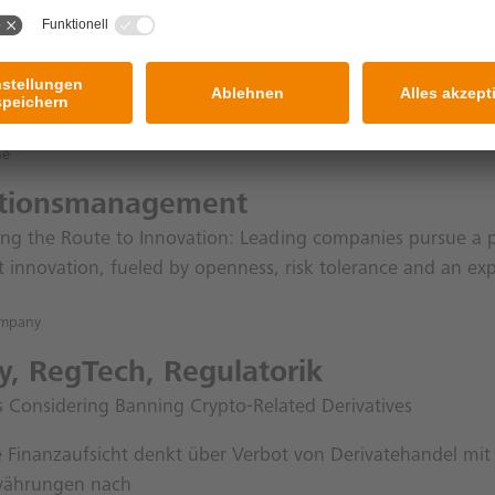
ion und Digitalisierung der Wirtsch
computer sind überlegen – nun braucht es maximale Tran
magazin
s Aquarium das Casino hackt – Neue Risiken der vernetzt
ne
ationsmanagement
ing the Route to Innovation: Leading companies pursue a p
 innovation, fueled by openness, risk tolerance and an exp
ompany
ty, RegTech, Regulatorik
Is Considering Banning Crypto-Related Derivatives
he Finanzaufsicht denkt über Verbot von Derivatehandel mit
währungen nach