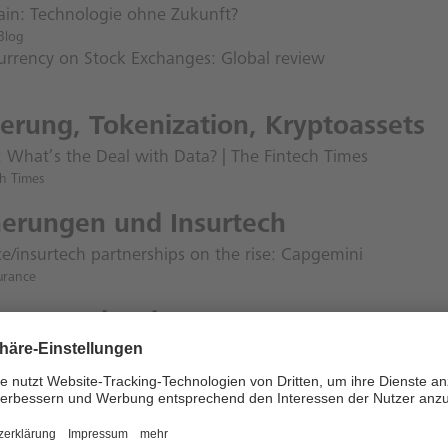
ain: Technologie ohne Zukunft?
Blog
urrency on Stock Exchanges: Global review
ierung, Tokenization, Kryptoassets
: What’s the Deal with Data? | The Fintech Times
ch Times
herungen und Insurtech
e/insurtech partnerships on the rise: Capgemini
surance
ment und Anlage
mpf bei den US-Brokern: Gebühren für den Onlinehandel mi
d Optionen fallen in den USA.
tt (paywall)
ed Venture Capital –
ech