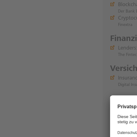
Blockch
Der Bank 
Cryptoc
Finextra
Finanz
Lenders
The Finte
Versic
Insuranc
Digital In
Invest
Preiska
ETFs un
Handelsbla
Tokeniz
Daily Fint