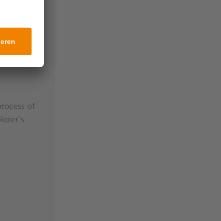
aft
sparenz
en Welt
rocess of
lorer’s