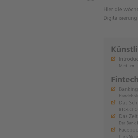
Hier die wöche
Digitalisierun
Künstl
Introdu
Medium
Fintec
Banking
Handelsbla
Das Sch
BTC-ECHO
Das Zei
Der Bank 
Faceboo
Chris Skin