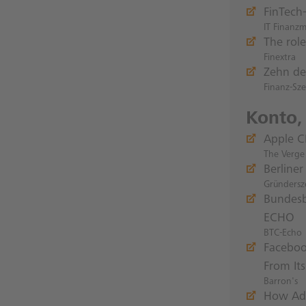
FinTech
IT Finanz
The role
Finextra
Zehn deu
Finanz-Sz
Konto,
Apple C
The Verge
Berliner
Gründersz
Bundesb
ECHO
BTC-Echo
Faceboo
From Its
Barron's
How Ado