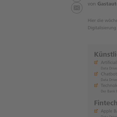
von
Gastaut
Hier die wöche
Digitalisierun
Künstl
Artifici
Data Drive
Chatbot
Data Drive
Technol
Der Bank 
Fintec
Apple B