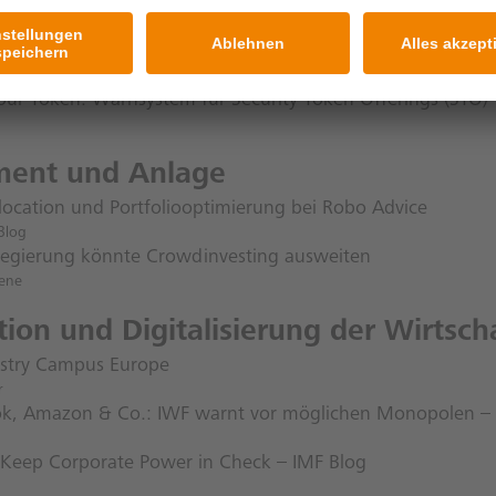
ierung, Tokenization, Kryptoassets
bank steigt ins Crowdfunding ein
r Allgemeine Zeitung
ur Token: Warnsystem für Security Token Offerings (STO)
ment und Anlage
llocation und Portfoliooptimierung bei Robo Advice
Blog
egierung könnte Crowdinvesting ausweiten
ene
ion und Digitalisierung der Wirtsch
stry Campus Europe
r
k, Amazon & Co.: IWF warnt vor möglichen Monopolen –
Keep Corporate Power in Check – IMF Blog