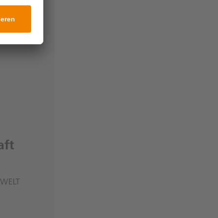
aft
 WELT