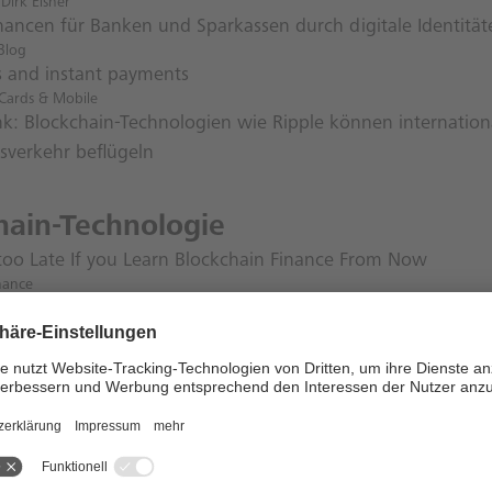
 Dirk Elsner
ancen für Banken und Sparkassen durch digitale Identität
Blog
rs and instant payments
Cards & Mobile
k: Blockchain-Technologien wie Ripple können internation
sverkehr beflügeln
hain-Technologie
t too Late If you Learn Blockchain Finance From Now
nance
id: Fintech startet Comeback nach PR-Skandal
tt (paywall)
tion is retail’s next leapfrog
n Investor
tschaftsforum: Mehr als 40 Zentralbanken experimentieren
währungen