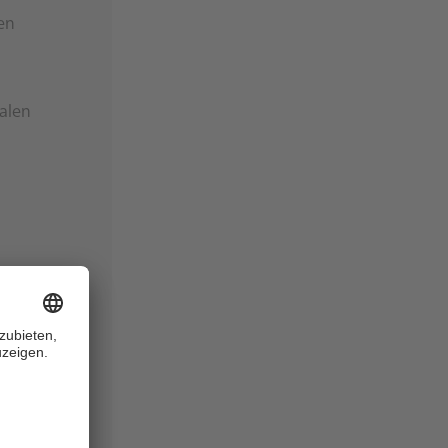
en
alen
 mit