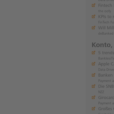
Data Drive
Fintech 
the oofy
KPIs to 
FinTech Fu
Will Mil
deBanked
Konto,
5 trend
BanklessT
Apple Ca
Data Drive
Banken 
Payment a
Die SNB
NZZ
Girocar
Payment a
Großes 