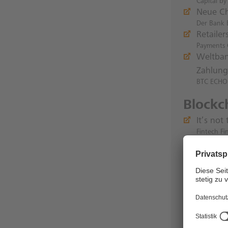
Capital by
Neue Ch
Der Bank 
Retaile
Payments 
Weltban
Zahlung
BTC ECHO
Blockc
It’s no
Fintech Fi
Savedro
Handelsbla
Tokeniza
Data Drive
Weltwir
Krypto
BTC ECHO