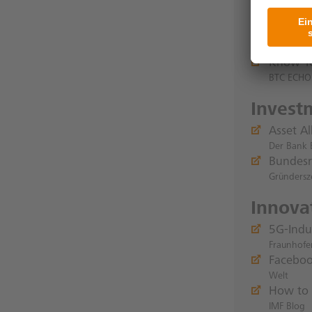
Finanz
Commerz
Frankfurte
Know Yo
BTC ECHO
Invest
Asset A
Der Bank 
Bundesr
Gründersz
Innovat
5G-Indu
Fraunhofe
Faceboo
Welt
How to 
IMF Blog