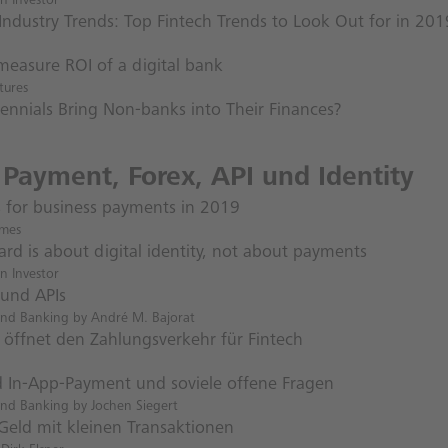
n Investor
Industry Trends: Top Fintech Trends to Look Out for in 201
measure ROI of a digital bank
tures
lennials Bring Non-banks into Their Finances?
 Payment, Forex, API und Identity
s for business payments in 2019
imes
rd is about digital identity, not about payments
n Investor
und APIs
nd Banking by André M. Bajorat
 öffnet den Zahlungsverkehr für Fintech
d In-App-Payment und soviele offene Fragen
nd Banking by Jochen Siegert
Geld mit kleinen Transaktionen