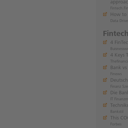
approac
Fintech.Fi
How to 
Data Drive
Fintec
4 FinTe
Buisnessw
4 Keys T
Thefinanc
Bank vs
Finews
Deutsch
Finanz Sz
Die Bank
IT Finanz
Technik
Bankstil
This CO
Forbes