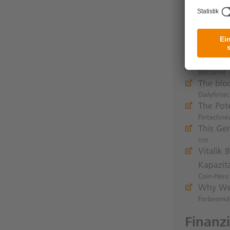
Blockc
Bank Fri
Inside-It
Exklusiv
Finanz-Sz
Singapo
Bitcoinist
The blo
Dailyfinte
The Pot
Fintechne
This Ge
ccn
Vitalik
Kapazit
Coin-Hero
Why We 
Forbesmid
Finanz