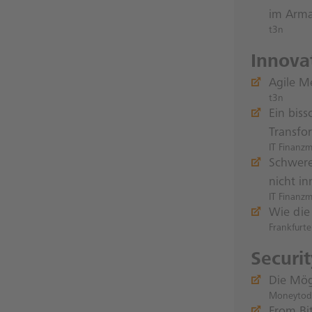
im Arma
t3n
Innov
Agile M
t3n
Ein biss
Transfo
IT Finanz
Schwere
nicht i
IT Finanz
Wie die
Frankfurt
Securi
Die Mög
Moneytod
From Bi