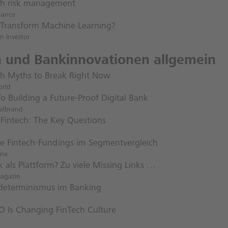
h risk management
nance
Transform Machine Learning?
n Investor
h und Bankinnovationen allgemein
ch Myths to Break Right Now
orld
o Building a Future-Proof Digital Bank
ialbrand
 Fintech: The Key Questions
e Fintech-Fundings im Segmentvergleich
ene
 als Plattform? Zu viele Missing Links …
magazin
determinismus im Banking
O Is Changing FinTech Culture