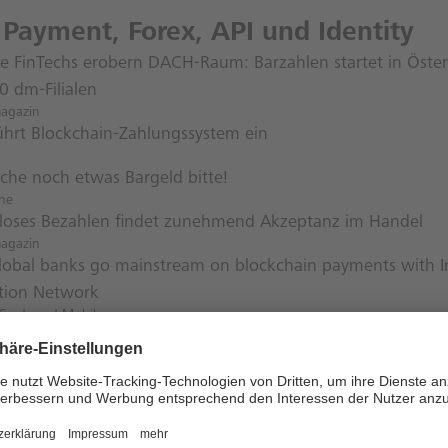
 Payment, Forex, API und Identity
e FinTechs erobern DACH-Raum: Barzahlen startet in Österr
0 dm-Filialen
magazin
ührt Blockchain-Zahlungssystem ein
uche noch etwas Bargeld bitte!
he
loses Bezahlen findet zunehmend Akzeptanz im Handel
magazin
lobal banks go mainstream on blockchain payments with I
tion Network
Cards and Mobile
: Deutsche Post stellt ihr Bezahlsystem zum 30. September
log
age of Digital identity & its challenges |
n Investor