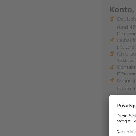
Konto,
Deutsch
rund 40
IT Finanz
Dubai f
BTC Echo
Ich bra
Süddeutsc
Kontakt
IT Finanz
Major g
Informa
Payments 
Postpay
Caschys B
The New 
Data Drive