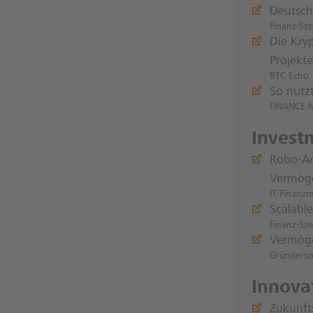
Deutsch
Finanz-Sz
Die Kryp
Projekte
BTC Echo
So nutzt
FINANCE 
Invest
Robo-Adv
Vermög
IT Finanz
Scalabl
Finanz-Sz
Vermöge
Gründersz
Innovat
Zukunft