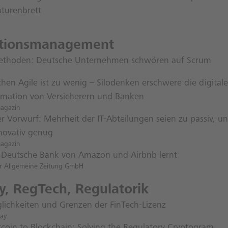
turenbrett
ationsmanagement
ethoden: Deutsche Unternehmen schwören auf Scrum
chen Agile ist zu wenig – Silodenken erschwere die digitale
rmation von Versicherern und Banken
magazin
r Vorwurf: Mehrheit der IT-Abteilungen seien zu passiv, un
nnovativ genug
magazin
 Deutsche Bank von Amazon und Airbnb lernt
er Allgemeine Zeitung GmbH
ty, RegTech, Regulatorik
lichkeiten und Grenzen der FinTech-Lizenz
ay
tcoin to Blockchain: Solving the Regulatory Cryptogram