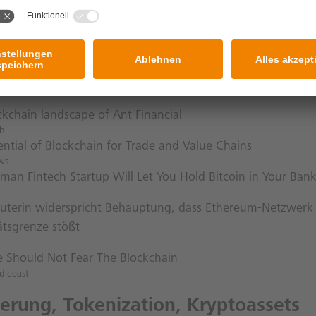
hain-Technologie
ck setzt auf Blockchain und beteiligt sich an Fintech
: Earlybird und KfW-Fonds investieren Millionen in Bitwala
ene.de
re May Become First Country to Fully Embrace Cryptocurre
ckchain landscape of Ant Financial
ch
ential of Blockchain for Trade and Value Chains
ws
rman Fintech Startup Will Let You Hold Bitcoin in Your Ban
 Buterin widerspricht Behauptung, dass Ethereum-Netzwerk
ätsgrenze stößt
Should Not Fear The Blockchain
dleeast
ierung, Tokenization, Kryptoassets