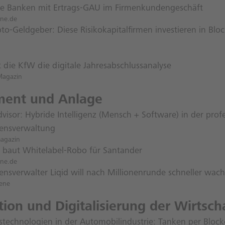
e Banken mit Ertrags-GAU im Firmenkundengeschäft
ene.de
to-Geldgeber: Diese Risikokapitalfirmen investieren in Blo
 die KfW die digitale Jahresabschlussanalyse
Magazin
ment und Anlage
isor: Hybride In­­­tel­­li­­genz (Mensch + Software) in der prof
ensverwaltung
magazin
e baut Whitelabel-Robo für Santander
ene.de
nsverwalter Liqid will nach Millionenrunde schneller wac
ene
ion und Digitalisierung der Wirtsch
stechnologien in der Automobilindustrie: Tanken per Block