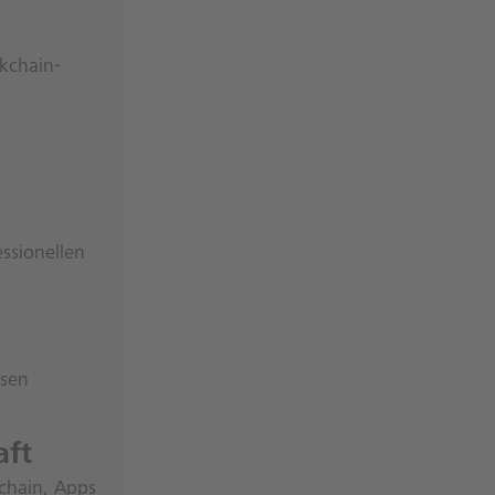
ckchain-
essionellen
hsen
aft
chain, Apps