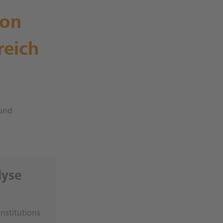
ion
reich
 und
lyse
nstitutions