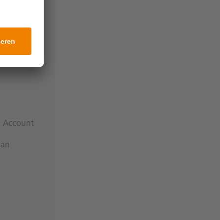
ncies
k Account
 an