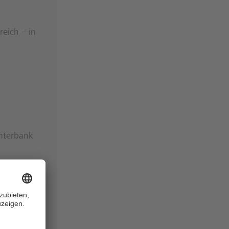
eich – in
nterbank
 ein