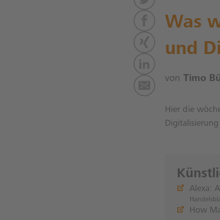
Was wi
und Di
von
Timo B
Hier die wöche
Digitalisierun
Künstl
Alexa: 
Handelsbla
How Mac