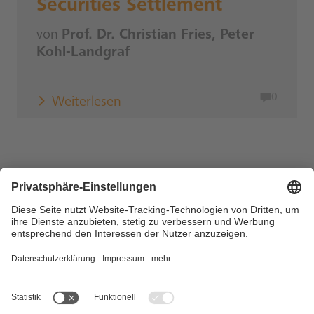
Securities Settlement
von
Prof. Dr. Christian Fries, Peter
Kohl-Landgraf
0
Weiterlesen
Copyright © 2026 DZ BANK AG, Frankfurt am Main