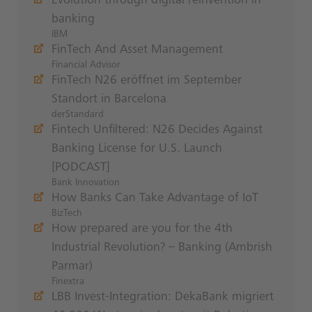
Evolution through digital reinvention in
banking
IBM
FinTech And Asset Management
Financial Advisor
FinTech N26 eröffnet im September
Standort in Barcelona
derStandard
Fintech Unfiltered: N26 Decides Against
Banking License for U.S. Launch
[PODCAST]
Bank Innovation
How Banks Can Take Advantage of IoT
BizTech
How prepared are you for the 4th
Industrial Revolution? – Banking (Ambrish
Parmar)
Finextra
LBB Invest-Integration: DekaBank migriert