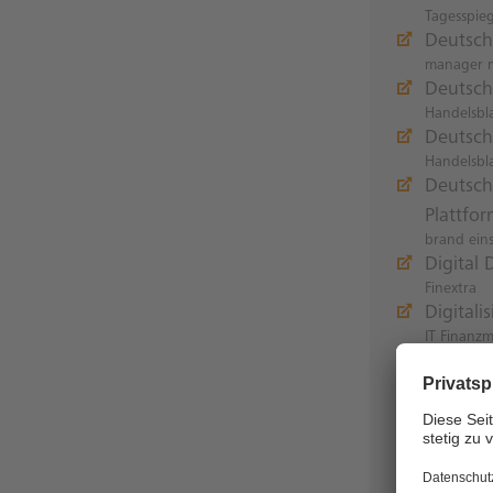
Tagesspieg
Deutsche
manager 
Deutsch
Handelsbl
Deutsch
Handelsbl
Deutsch
Plattfor
brand eins
Digital
Finextra
Digital
IT Finanz
Erfolge
PaymentA
Silicon 
IT Finanz
Technol
#1