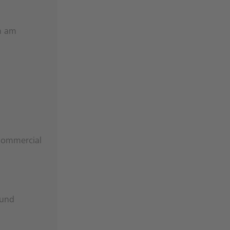
n am
 Commercial
 und