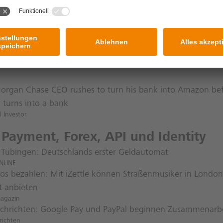
ogie- und Industriestandards beschleunigen die “Banke
ogie- und Industriestandards beschleunigen die “Banke
organ Chase CEO rushes to turn his bank into Amazon be
turns into a bank
l Investor
 Payment, Forex, API und Identity
 Tübingen: Deutschlands erster Geldautomat
NLINE
los bezahlen: Mit iZettle können Straßenmusiker in Londo
 anbieten
magazin
hrichten: Google Pay und PayPal beginnen Zusammenarbe
ichten