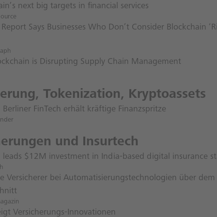
in’s next big targets in financial services
ource
e Report Says Businesses Who Don’t Consider Blockchain ‘Ri
raph
ckchain is Disrupting Supply Chain Management
ierung, Tokenization, Kryptoassets
Berliner FinTech erhält kräftige Finanzspritze
nder
herungen und Insurtech
leads $12M investment in India-based digital insurance s
ch
e Versicherer bei Automatisierungstechnologien über dem
hnitt
magazin
igt Versicherungs-Innovationen