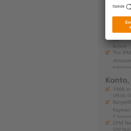
Bankstil
Technol
#2
Bankstil
Technol
#3
Bankstil
The JPM
Amazon 
Instituiona
Konto,
1968 in
SPIEGEL O
Bargeld
Payment
IT Finanz
GFM Nac
GFM Nachr