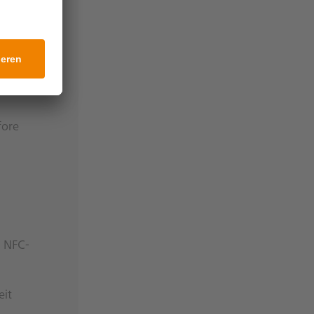
ndämmerung”
ndämmerung”
fore
n NFC-
it