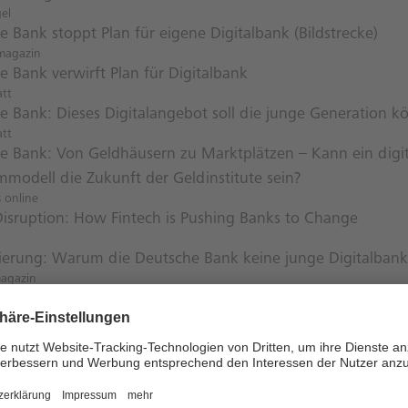
el
 Bank stoppt Plan für eigene Digitalbank (Bildstrecke)
magazin
e Bank verwirft Plan für Digitalbank
att
e Bank: Dieses Digitalangebot soll die junge Generation k
att
e Bank: Von Geldhäusern zu Marktplätzen – Kann ein digit
mmodell die Zukunft der Geldinstitute sein?
 online
 Disruption: How Fintech is Pushing Banks to Change
isierung: Warum die Deutsche Bank keine junge Digitalban
magazin
 und Fehlschläge…Innovationen im FinTech
ndBanking
Valley Bank erhält Teilbanklizenz von der BaFin
magazin
ogie- und Industriestandards beschleunigen die “Banke