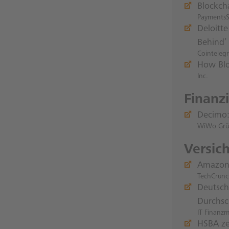
Blockcha
PaymentsS
Deloitt
Behind’
Cointeleg
How Blo
Inc.
Finanz
Decimo: 
WiWo Grü
Versic
Amazon 
TechCrun
Deutsch
Durchsc
IT Finanz
HSBA ze