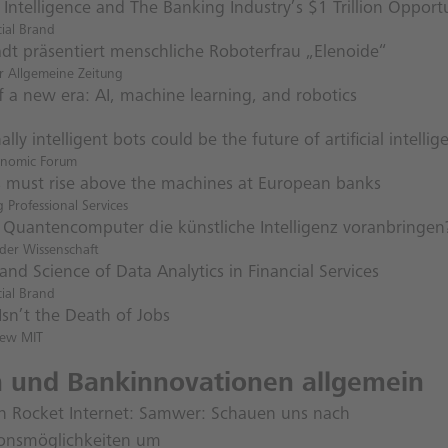
al Intelligence and The Banking Industry’s $1 Trillion Opport
ial Brand
dt präsentiert menschliche Roboterfrau „Elenoide“
r Allgemeine Zeitung
 a new era: AI, machine learning, and robotics
lly intelligent bots could be the future of artificial intellig
onomic Forum
must rise above the machines at European banks
Professional Services
Quantencomputer die künstliche Intelligenz voranbringen
der Wissenschaft
and Science of Data Analytics in Financial Services
ial Brand
sn’t the Death of Jobs
iew MIT
h und Bankinnovationen allgemein
n Rocket Internet: Samwer: Schauen uns nach
tionsmöglichkeiten um