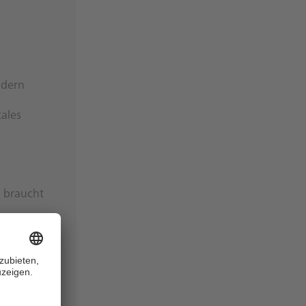
ödern
ales
k braucht
ndämmerung”