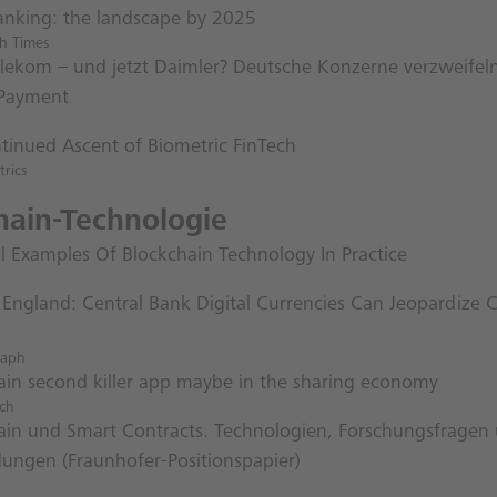
nking: the landscape by 2025
ch Times
elekom – und jetzt Daimler? Deutsche Konzerne verzweifel
Payment
tinued Ascent of Biometric FinTech
rics
hain-Technologie
l Examples Of Blockchain Technology In Practice
 England: Central Bank Digital Currencies Can Jeopardize
raph
ain second killer app maybe in the sharing economy
ech
ain und Smart Contracts. Technologien, Forschungsfragen
ngen (Fraunhofer-Positionspapier)