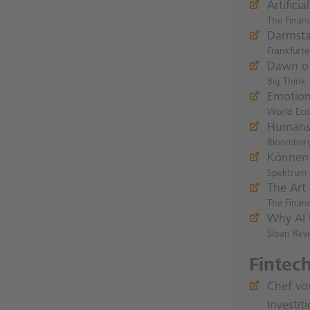
Artifici
The Financ
Darmsta
Frankfurte
Dawn of
Big Think
Emotiona
World Ec
Humans 
Bloomberg 
Können 
Spektrum 
The Art 
The Financ
Why AI I
Sloan Rev
Fintec
Chef vo
Investi