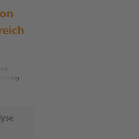
ion
reich
 und
nnerstag
lyse