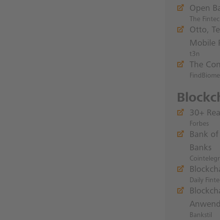
Open Ba
The Finte
Otto, T
Mobile 
t3n
The Con
FindBiomet
Blockc
30+ Rea
Forbes
Bank of
Banks
Cointeleg
Blockch
Daily Fint
Blockch
Anwendu
Bankstil