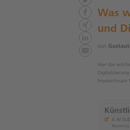
Was wi
und Di
von
Gastaut
Hier die wöche
Digitalisierun
Fronleichnam f
Künstl
6 AI Su
Becoming H