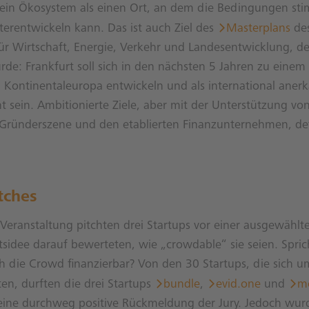
 ein Ökosystem als einen Ort, an dem die Bedingungen st
terentwickeln kann. Das ist auch Ziel des
Masterplans
de
ür Wirtschaft, Energie, Verkehr und Landesentwicklung, der
rde: Frankfurt soll sich in den nächsten 5 Jahren zu eine
 Kontinentaleuropa entwickeln und als international aner
 sein. Ambitionierte Ziele, aber mit der Unterstützung von 
Gründerszene und den etablierten Finanzunternehmen, defi
tches
eranstaltung pitchten drei Startups vor einer ausgewählte
sidee darauf bewerteten, wie „crowdable“ sie seien. Spric
h die Crowd finanzierbar? Von den 30 Startups, die sich u
n, durften die drei Startups
bundle
,
evid.one
und
mo
eine durchweg positive Rückmeldung der Jury. Jedoch wurd