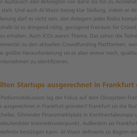
er Austausch aller Beteiligten von BaFin bis hin zu Acceler
t statt. Und auch Al-Wazir bezog klar Stellung, indem er d
lierung darf es nicht sein, den Anlegern jedes Risiko kompl
halb ist es dringend nötig, genügend Freiraum für Crowd
 zu erhalten. Auch ICOs waren Thema. Das sahen die Teiln
lementär zu den aktuellen Crowdfunding Plattformen, wen
e größte Herausforderung sei es aber immer noch, qualita
nternehmen zu identifizieren.
lten Startups ausgerechnet in Frankfurt
n Podiumsdiskussion lag der Fokus auf dem Ökosystem Fra
ps ausgerechnet in Frankfurt gründen? Frankfurt sei die N
cheibe, führender Finanzmarktplatz in Kontinentaleuropa 
edeutendster Internetknotenpunkt. Außerdem sei Frankfur
 definitiv bestätigen kann. Al-Wazir definierte zu Beginn de