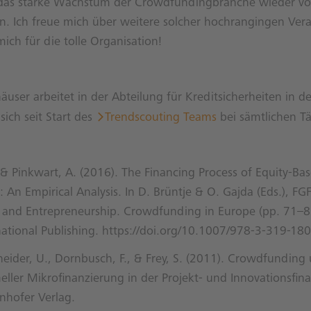
das starke Wachstum der Crowdfundingbranche wieder v
n. Ich freue mich über weitere solcher hochrangingen Ver
ch für die tolle Organisation!
ser arbeitet in der Abteilung für Kreditsicherheiten in 
sich seit Start des
Trendscouting Teams
bei sämtlichen Tä
& Pinkwart, A. (2016). The Financing Process of Equity-Ba
An Empirical Analysis. In D. Brüntje & O. Gajda (Eds.), FGF
s and Entrepreneurship. Crowdfunding in Europe (pp. 71–
national Publishing. https://doi.org/10.1007/978-3-319-18
neider, U., Dornbusch, F., & Frey, S. (2011). Crowdfunding
ller Mikrofinanzierung in der Projekt- und Innovationsfin
unhofer Verlag.