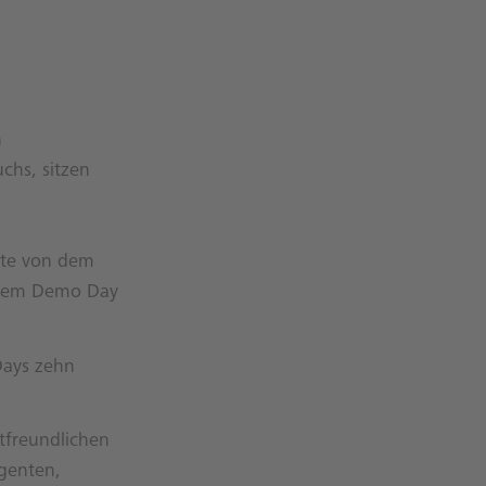
n
chs, sitzen
kte von dem
inem Demo Day
Days zehn
tfreundlichen
igenten,