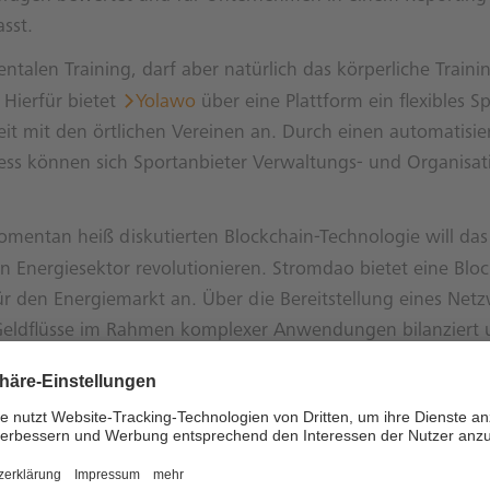
sst.
alen Training, darf aber natürlich das körperliche Trainin
Hierfür bietet
Yolawo
über eine Plattform ein flexibles S
t mit den örtlichen Vereinen an. Durch einen automatisie
ss können sich Sportanbieter Verwaltungs- und Organisa
omentan heiß diskutierten Blockchain-Technologie will das
 Energiesektor revolutionieren. Stromdao bietet eine Bloc
für den Energiemarkt an. Über die Bereitstellung eines Ne
Geldflüsse im Rahmen komplexer Anwendungen bilanziert 
erden. Neben dem Netzwerk bietet das Startup ein Set an 
ken an, um die Integration in bestehende IT-Landschaften 
eep Tech
AiServe
Startup entwickelt Produkte und Dienstl