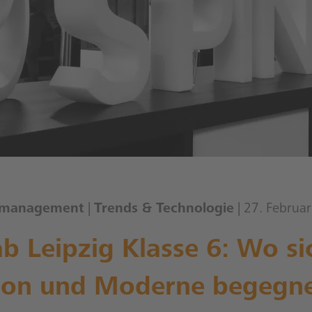
smanagement
|
Trends & Technologie
| 27. Februa
b Leipzig Klasse 6: Wo si
tion und Moderne begegn