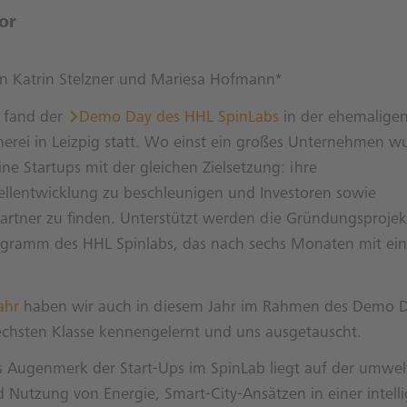
or
on Katrin Stelzner und Mariesa Hofmann*
 fand der
Demo Day des HHL SpinLabs
in der ehemalige
rei in Leizpig statt. Wo einst ein großes Unternehmen wu
ine Startups mit der gleichen Zielsetzung: ihre
llentwicklung zu beschleunigen und Investoren sowie
artner zu finden. Unterstützt werden die Gründungsproje
ogramm des HHL Spinlabs, das nach sechs Monaten mit e
ahr
haben wir auch in diesem Jahr im Rahmen des Demo 
echsten Klasse kennengelernt und uns ausgetauscht.
s Augenmerk der Start-Ups im SpinLab liegt auf der umwel
Nutzung von Energie, Smart-City-Ansätzen in einer intell