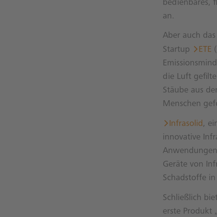
bedienbares, 
an.
Aber auch das
Startup
ETE
(
Emissionsmind
die Luft gefil
Stäube aus de
Menschen gefö
Infrasolid
, e
innovative Inf
Anwendungen. 
Geräte von Inf
Schadstoffe i
Schließlich bie
erste Produkt 