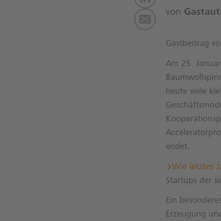
von
Gastaut
Gastbeitrag v
Am 25. Januar
Baumwollspinne
heute viele kle
Geschäftsmode
Kooperationsp
Acceleratorpr
endet.
Wie letztes J
Startups der s
Ein besondere
Erzeugung und 