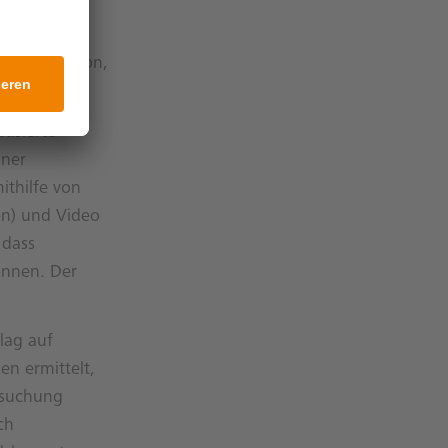
ruppe sind
ist eine
omputer Vision,
tisierte
iner
thilfe von
n) und Video
 dass
önnen. Der
lag auf
en ermittelt,
rsuchung
ch