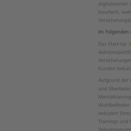
digitalisierte
Insurtech, we
Versicherungsb
Im Folgenden m
Das Start-Up
Auktionsplatt
Versicherunge
Kunden bekann
Aufgrund der 
und Überbelas
Mentaltraining
Wohlbefinden 
reduziert Str
Trainings und
Teilnehmerumf