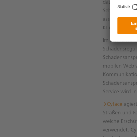
das Leben von 
Sehbehinderte,
assistierende 
KI und kosten
Im Insurance-B
Schadensreguli
Schadensanspr
mobilen Web-A
Kommunikation
Schadensanspr
Service wird 
Cyface
agier
Straßen und Fa
welche Erschüt
verwendet. Cyf