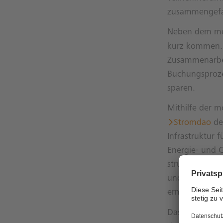
zusammengefa
Neben dem ment
kurz kommen. 
Zusammenarbei
Buchungsproze
sparen.
Mithilfe der m
Stromdao
den
Infrastruktur 
Energie- und 
strukturiert w
und -bibliothe
ermöglichen.
Das Berliner D