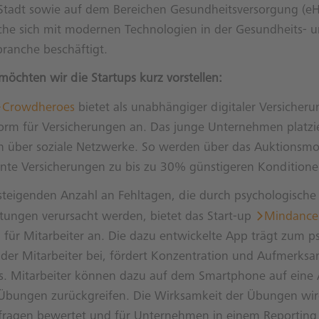
n Stadt sowie auf dem Bereichen Gesundheitsversorgung (e
lche sich mit modernen Technologien in der Gesundheits- 
ranche beschäftigt.
öchten wir die Startups kurz vorstellen:
Crowdheroes
bietet als unabhängiger digitaler Versicher
form für Versicherungen an. Das junge Unternehmen platzi
n über soziale Netzwerke. So werden über das Auktionsmo
te Versicherungen zu bis zu 30% günstigeren Kondition
steigenden Anzahl an Fehltagen, die durch psychologisch
tungen verursacht werden, bietet das Start-up
Mindance
 für Mitarbeiter an. Die dazu entwickelte App trägt zum p
der Mitarbeiter bei, fördert Konzentration und Aufmerksa
ess. Mitarbeiter können dazu auf dem Smartphone auf eine
 Übungen zurückgreifen. Die Wirksamkeit der Übungen wir
ragen bewertet und für Unternehmen in einem Reporting