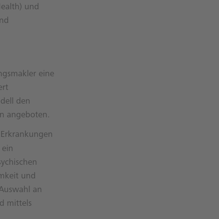
Health) und
und
ungsmakler eine
ert
dell den
en angeboten.
e Erkrankungen
ein
sychischen
mkeit und
 Auswahl an
d mittels