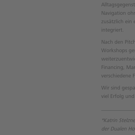
Alltagsgegenst
Navigation oh
zusätzlich ei
integriert.
Nach den Pitc
Workshops gen
weiterzuentwic
Financing, Mar
verschiedene F
Wir sind gespa
viel Erfolg un
____________
*Katrin Stelz
der Dualen Ho