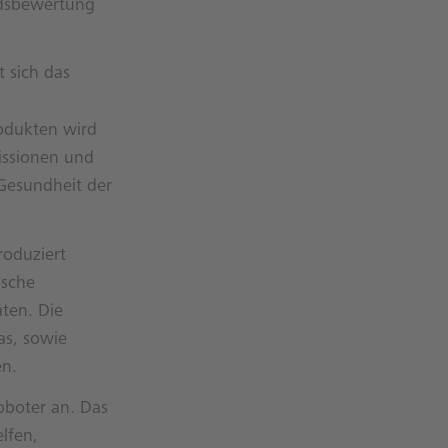
ndsbewertung
 sich das
odukten wird
missionen und
Gesundheit der
roduziert
ische
ten. Die
as, sowie
en.
oboter an. Das
lfen,