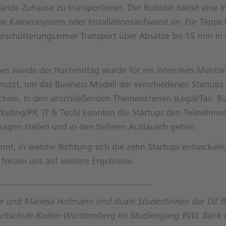
ände Zuhause zu transportieren. Der Roboter bietet eine I
ne Kamerasystem oder Installationsaufwand an. Für Teppic
n erschütterungsarmer Transport über Absätze bis 15 mm i
hes wurde der Nachmittag wurde für ein intensives Mento
utzt, um das Business Modell der verschiedenen Startups
keln. In den anschließenden Themenkreisen (Legal/Tax, Biz
keting/PR, IT & Tech) konnten die Startups den Teilnehme
ragen stellen und in den tieferen Austausch gehen.
nnt, in welche Richtung sich die zehn Startups entwickel
d freuen uns auf weitere Ergebnisse.
__________________________________
ner und Mariesa Hofmann sind duale Studentinnen der DZ
chschule Baden-Württemberg im Studiengang BWL Bank u