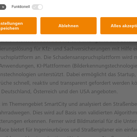
rund 1,5 Billionen Personen verbessern könnten. Die Zielg
 Blinde und alte Menschen. Das erste entwickelte Produkt 
Navigation-Smart-Brille. Die Navigationsbrille bietet eine C
günstige Hardware an.
ereich bietet
MotionsCloud
, eine intelligente und automa
erungslösung für Kfz- und Sachversicherungen mit Hilfe e
uchsplattform an. Die Schadensanspruchsplattform wird mi
nwendungen, KI-Plattformen (Bilderkennungstechnologie
stechnologien unterstützt. Dabei ermöglicht das Startup,
üche schnell, reaktiv und transparent gefordert werden k
in Deutschland, Österreich und den USA angeboten.
t im Themengebiet SmartCity und analysiert den Straßenbe
hrradwegen. Dies wird auf Basis von validierten Algorithm
terungen erkennen. Ferner wird Bildmaterial für die Unte
ace bietet für Ingenieurbüros und Straßenplaner ein einfa