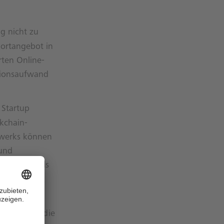
g nicht zu
portangebot in
rten Online-
tionsaufwand
 Startup
kchain-
tzwerks können
und
Softwaretools
zu
eistungen, die