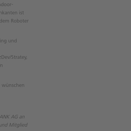
ndoor-
hkanten ist
n dem Roboter
ring und
Dev/Stratey,
rn
n, wünschen
 BANK AG an
nd Mitglied