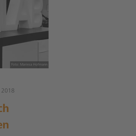
Foto: Mariesa Hofmann
r 2018
ch
en