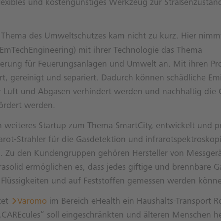
flexibles und kostengünstiges Werkzeug zur Straßenzusta
 Thema des Umweltschutzes kam nicht zu kurz. Hier nimmt
EmTechEngineering) mit ihrer Technologie das Thema
erung für Feuerungsanlagen und Umwelt an. Mit ihren Pr
tert, gereinigt und separiert. Dadurch können schädliche E
r Luft und Abgasen verhindert werden und nachhaltig die 
rdert werden.
in weiteres Startup zum Thema SmartCity, entwickelt und p
rarot-Strahler für die Gasdetektion und infrarotspektroskop
Zu den Kundengruppen gehören Hersteller von Messgerä
rasolid ermöglichen es, dass jedes giftige und brennbare G
n Flüssigkeiten und auf Feststoffen gemessen werden könn
tet
Varomo
im Bereich eHealth ein Haushalts-Transport R
„CAREcules“ soll eingeschränkten und älteren Menschen he