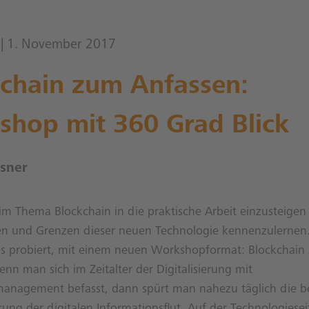
| 1. November 2017
chain zum Anfassen:
hop mit 360 Grad Blick
lsner
beim Thema Blockchain in die praktische Arbeit einzusteigen
en und Grenzen dieser neuen Technologie kennenzulernen.
s probiert, mit einem neuen Workshopformat: Blockchain
nn man sich im Zeitalter der Digitalisierung mit
management befasst, dann spürt man nahezu täglich die 
ung der digitalen Informationsflut. Auf der Technologiesei