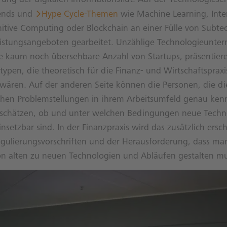
ends und
Hype Cycle-Themen
wie Machine Learning, Inte
itive Computing oder Blockchain an einer Fülle von Subte
eistungsangeboten gearbeitet. Unzählige Technologieunte
ne kaum noch übersehbare Anzahl von Startups, präsentier
otypen, die theoretisch für die Finanz- und Wirtschaftspraxi
ären. Auf der anderen Seite können die Personen, die di
chen Problemstellungen in ihrem Arbeitsumfeld genau ken
nschätzen, ob und unter welchen Bedingungen neue Techn
insetzbar sind. In der Finanzpraxis wird das zusätzlich ers
gulierungsvorschriften und der Herausforderung, dass ma
n alten zu neuen Technologien und Abläufen gestalten mu