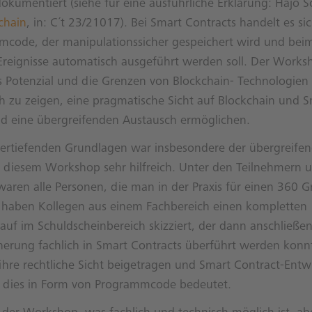
kumentiert (siehe für eine ausführliche Erklärung: Hajo S
chain
, in: C´t 23/21017). Bei Smart Contracts handelt es sich
code, der manipulationssicher gespeichert wird und beim
reignisse automatisch ausgeführt werden soll. Der Works
s Potenzial und die Grenzen von Blockchain- Technologien
h zu zeigen, eine pragmatische Sicht auf Blockchain und S
nd eine übergreifenden Austausch ermöglichen.
ertiefenden Grundlagen war insbesondere der übergreife
 diesem Workshop sehr hilfreich. Unter den Teilnehmern 
waren alle Personen, die man in der Praxis für einen 360 G
o haben Kollegen aus einem Fachbereich einen kompletten
auf im Schuldscheinbereich skizziert, der dann anschließen
erung fachlich in Smart Contracts überführt werden konnt
hre rechtliche Sicht beigetragen und Smart Contract-Entw
s dies in Form von Programmcode bedeutet.