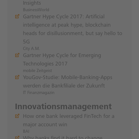
Insights
BusinessWorld
Gartner Hype Cycle 2017: Artificial
intelligence at peak hype, blockchain
heads for disillusionment, but say hello to
5G
City A.M.
Gartner Hype Cycle for Emerging
Technologies 2017
mobile Zeitgeist
YouGov-Studie: Mobile-Banking-Apps
werden die Bankfiliale der Zukunft
IT Finanzmagazin
Innovationsmanagement
How one bank leveraged FinTech for a
major account win
BAI
Why banks find it hard to change