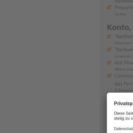
Handelsbl
Prepari
Forbes
Konto,
‘Neither
American 
‘Neither
American 
Ant Fin
Nikkei As
Consors
das FinT
IT Finanz
Fraud D
Daily Fint
Oktober
Frankfurte
P2P – P
Payment 