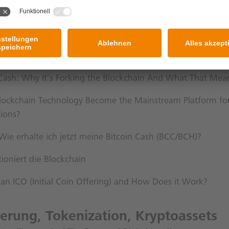
ation: What is a smart token? An update from the tokenis
Cards and Mobile
it among 30 banks to begin testing instant payments
hain-Technologie
 Cash: Why It’s Forking the Blockchain And What That Mea
lockchain Technology Become the Mainstream Platform for
tions?
 Wie erhalte ich jetzt meine Bitcoin Cash (BCC/BCH)?
ioniert die Blockchain
 an ICO (Initial Coin Offering) and How Does it Work?
ierung, Tokenization, Kryptoassets