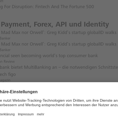
att
ng For Disruption: Fintech And The Fortune 500
 Payment, Forex, API und Identity
 Mad Max nor Orwell’: Greg Kidd’s startup globalID walks a
Banker
 Mad Max nor Orwell’: Greg Kidd’s startup globalID walks a
Banker
ancial seen becoming world’s top consumer bank
ian Review
bank bietet MultiBanking an – die notwendigen Schnittstell
ech figo
magazin
etection using AI and Mastercard’s acquisition spree
ech
fest digital: App und mobiles Bezahlsystem
r Allgemeine Zeitung
ayments – was’n das? Viele Experten, unterschiedliche Me
and Banking