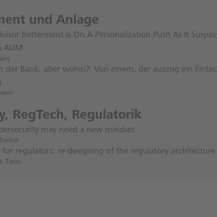
ment und Anlage
visor Betterment Is On A Personalization Push As It Surpa
 In AUM
pany
 der Bank, aber wohin?: Von einem, der auszog ein Finte
n
tment
ty, RegTech, Regulatorik
bersecurity may need a new mindset
Banker
for regulators: re-designing of the regulatory architecture
ch Times