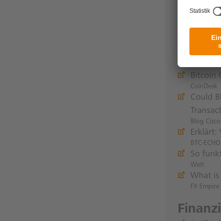
Tokeniz
Payments 
UniCred
Finextra
Blockc
Bitcoin
CoinDesk
Could B
Transac
Blog Cisco
Erklärt:
BTC-ECHO
So funkt
Welt
What is
FX Empire
Finanz