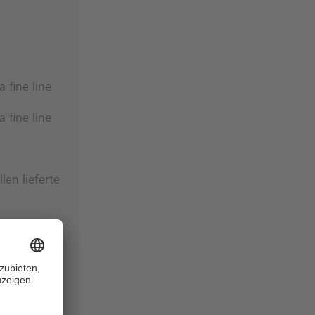
 fine line
 fine line
en lieferte
inungen