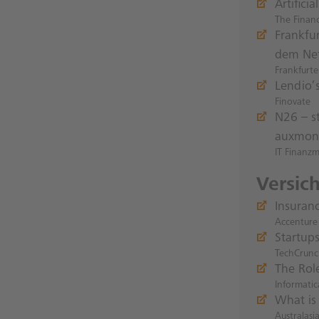
Artifici
The Financ
Frankfur
dem Ne
Frankfurte
Lendio’
Finovate
N26 – st
auxmon
IT Finanz
Versic
Insuran
Accenture
Startup
TechCrun
The Role
Informatic
What is
Australasi