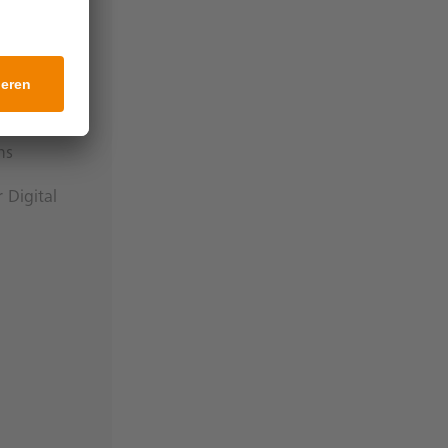
ation market
ns
 Digital