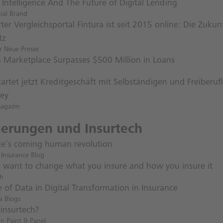
al Intelligence And The Future of Digital Lending
ial Brand
ter Vergleichsportal Fintura ist seit 2015 online: Die Zukun
tz
r Neue Presse
s Marketplace Surpasses $500 Million in Loans
artet jetzt Kredit­geschäft mit Selbständigen und Freiberuf
ey
magazin
herungen und Insurtech
ce’s coming human revolution
 Insurance Blog
s want to change what you insure and how you insure it
ch
 of Data in Digital Transformation in Insurance
a Blogs
 insurtech?
an Paint & Panel