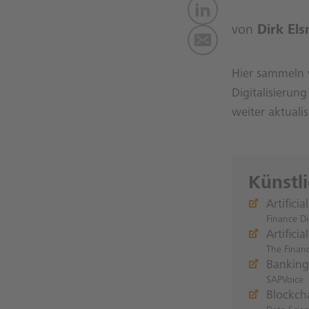
von
Dirk Els
Hier sammeln w
Digitalisierun
weiter aktualis
Künstl
Artifici
Finance D
Artifici
The Financ
Banking
SAPVoice
Blockcha