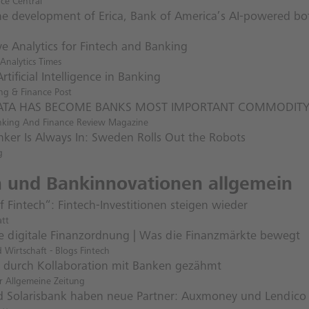
ce Central
the development of Erica, Bank of America’s AI-powered bo
ve Analytics for Fintech and Banking
 Analytics Times
Artificial Intelligence in Banking
ng & Finance Post
TA HAS BECOME BANKS MOST IMPORTANT COMMODIT
nking And Finance Review Magazine
nker Is Always In: Sweden Rolls Out the Robots
g
h und Bankinnovationen allgemein
f Fintech“: Fintech-Investitionen steigen wieder
att
e digitale Finanzordnung | Was die Finanzmärkte bewegt
 Wirtschaft - Blogs Fintech
s durch Kollaboration mit Banken gezähmt
r Allgemeine Zeitung
 Solarisbank haben neue Partner: Auxmoney und Lendico