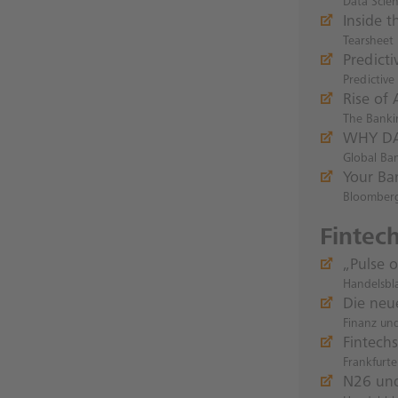
Data Scien
Inside 
Tearsheet
Predicti
Predictive
Rise of 
The Banki
WHY DA
Global Ba
Your Ba
Bloomber
Fintec
„Pulse o
Handelsbl
Die neu
Finanz und
Fintech
Frankfurte
N26 und