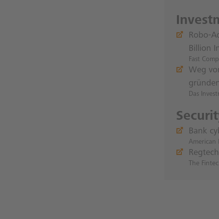
Invest
Robo-Ad
Billion
Fast Com
Weg von
gründe
Das Inves
Securi
Bank cy
American 
Regtech 
The Finte