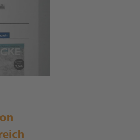
ion
reich