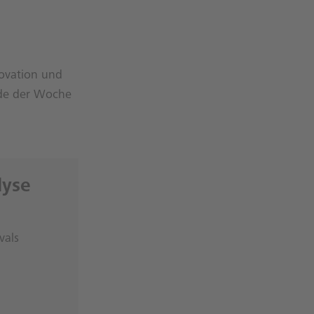
novation und
Ende der Woche
lyse
vals