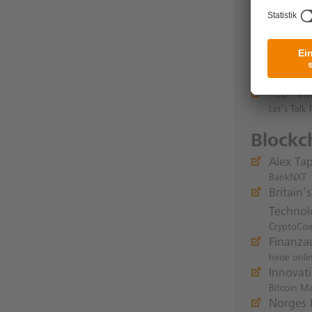
Paydire
Kartell
Juve
PayThin
PaymentsS
Tech In
Let's Talk
Blockc
Alex Ta
BankNXT
Britain’
Technol
CryptoCo
Finanzau
heise onli
Innovat
Bitcoin M
Norges 