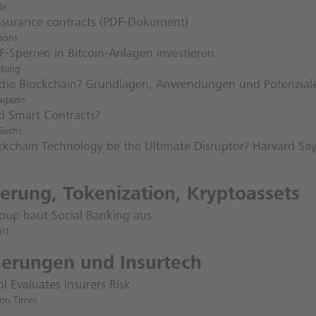
de
nsurance contracts (PDF-Dokument)
sons
F-Sperren in Bitcoin-Anlagen investieren
itung
 die Blockchain? Grundlagen, Anwendungen und Potenzial
agazin
d Smart Contracts?
Sechs
ockchain Technology be the Ultimate Disruptor? Harvard Say
ierung, Tokenization, Kryptoassets
roup baut Social Banking aus
att
herungen und Insurtech
 Evaluates Insurers Risk
ion Times