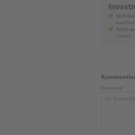
Invest
Number 
InvestTech
Robo-ad
Finextra
Kommentie
Kommentar*