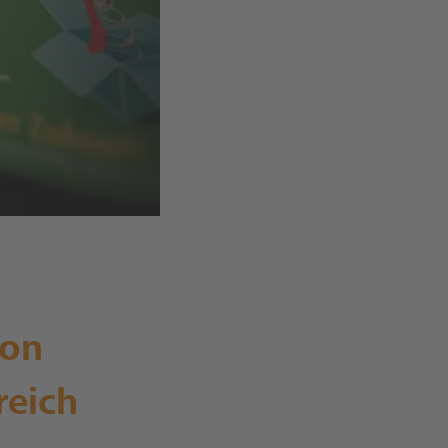
ion
reich