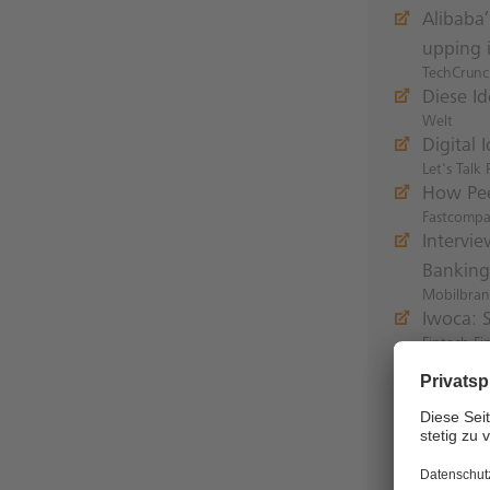
Alibaba
upping i
TechCrun
Diese I
Welt
Digital 
Let's Talk
How Pee
Fastcomp
Intervi
Banking
Mobilbra
Iwoca: 
Fintech Fi
MoneyGr
PYMNTS
N26 sta
t3n
Nach In
Paymenta