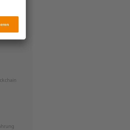
nigung mit
ockchain
ährung