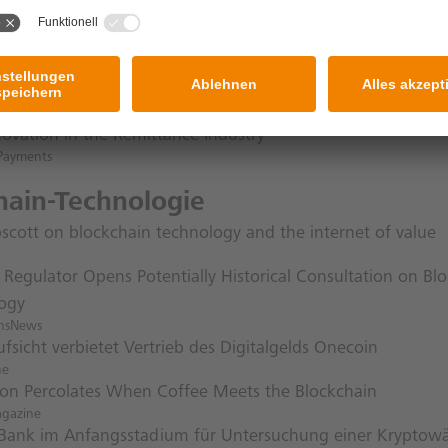
kt: Dentons, Schulte Riesenkampff und Filippi erreichen Ei
amt
k Payments innovation is ‚unbundling‘ banking
ource
novation in the Remittance Industry
 Payments
hain-Technologie
pscott on blockchain technology and the internet of value
s Regulator Opens Potentially Historical Consultation on Bl
ogy
insNews
fsicht verbietet Vertrieb des Digitalgelds Onecoin
ne
ion Percolates When Coffee Meets the Blockchain
agazine
Bank im Anfangsstadium für Untersuchung einer Kryptow