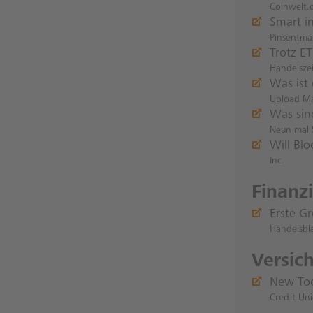
Coinwelt.
Smart i
Pinsentma
Trotz ET
Handelsze
Was ist
Upload M
Was sin
Neun mal 
Will Bl
Inc.
Finanz
Erste G
Handelsbl
Versic
New Tool
Credit Un