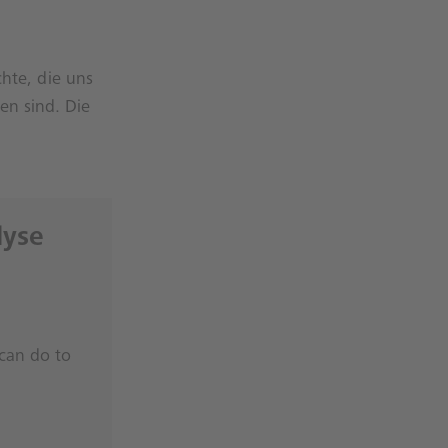
chte, die uns
en sind. Die
lyse
can do to