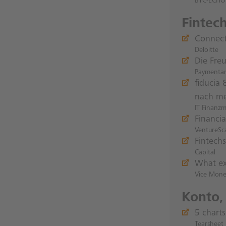
BTC-ECHO
Fintec
Connect
Deloitte
Die Fre
Paymenta
fiducia
nach me
IT Finanz
Financi
VentureSc
Fintechs
Capital
What exa
Vice Mon
Konto,
5 chart
Tearsheet