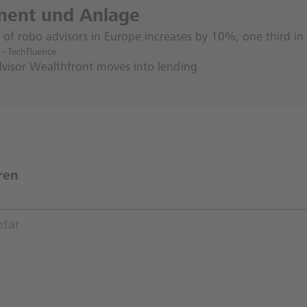
ment und Anlage
of robo advisors in Europe increases by 10%, one third i
 - TechFluence
visor Wealthfront moves into lending
ren