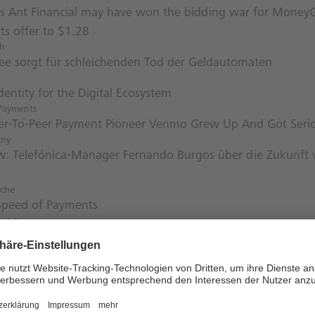
’s Ant Financial may have won the bidding war for Money
ts offer to $1.2B
ch
dee sorgt für schleichenden Tod der Geldautomaten
Identity for the Digital Ecosystem
 Payments
r-To-Peer Payment Pioneer Venmo Grew Up And Got Seri
any
ew: Telefónica-Manager Fernando Burgos über die Zukunft
nche
Speed of Payments
nance
am Debuts Sendbot For Messenger At F8
rtet Bankkonto für Freelancer
stantsuppe nun Instant Payments?
ndbanking