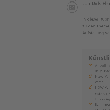
von
Dirk Els
In dieser Rubr
zu den Themen 
Aufstellung wi
Künstl
AI will
Daily Fint
How AI i
Wired
How AI 
catch u
Bitcoin Ag
Italien