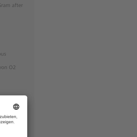
Gram after
ous
 von O2