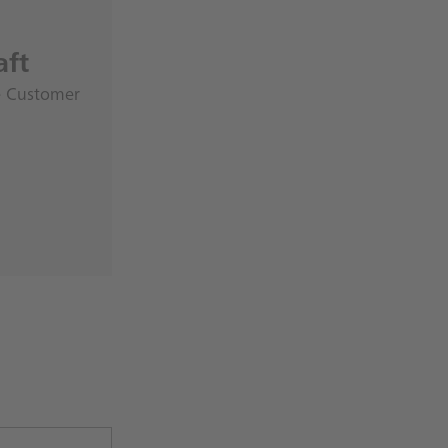
aft
e Customer