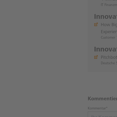
IT Finanz
Innovat
How Big
Experie
Customer 
Innov
Pitchbot
Deutsche 
Kommentie
Kommentar*