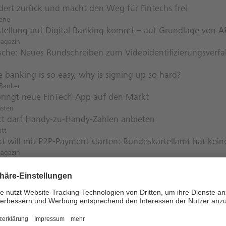
udert zurück und macht den Weg für Fintechs frei
ene
tellung auf Digital Banking kommt – auf Grundlage von AP
magazin
che: Neues Rundschreiben zum Videoidentifizierungsverf
e banking is so easy, why is signing up so hard?
Banker
bringt neue FinTech-App auf den Markt
asten
kt darf Handy-zu-Handy-Zahlen anbieten
att
kt will mit P2P-Payment starten: Bundes­kartellamt hat kei
magazin
y the Best PSD2 Infographic in the World
Corporates
owards a platform approach — what banks need to know
Cards and Mobile
ierung, Tokenization, Kryptoassets