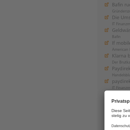
Bafin r
Gründersz
Die Ums
IT Finanz
Geldwäs
Bafin
If mobil
American 
Klarna 
Der Brutk
Paydire
Handelsbl
paydire
IT Finanz
Probabl
Sepa for 
PSD2: T
Payments 
Finanz