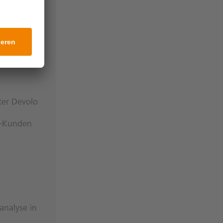
ter Devolo
Ba-Kunden
analyse in