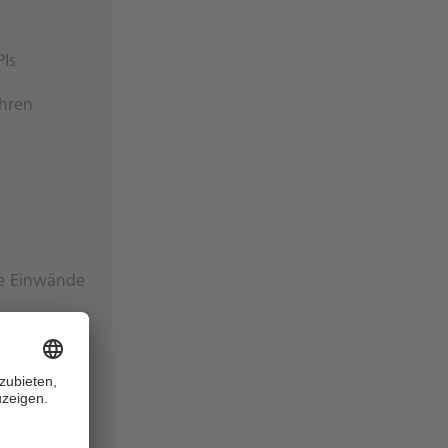
Is
ahren
ne Einwände