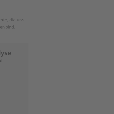
chte, die uns
en sind.
lyse
AI