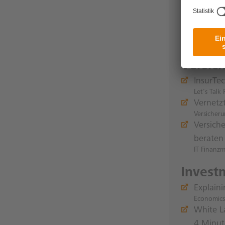
P2P fin
Global Tr
Startup 
Crowdfun
Versic
InsurTec
Let's Talk
Vernetz
Versicher
Versich
beraten
IT Finanz
Invest
Explaini
Economics
White La
4 Minu