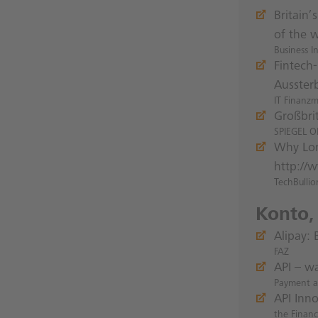
Britain’
of the 
Business I
Fintech-
Ausster
IT Finanz
Großbri
SPIEGEL O
Why Lon
http://
TechBullio
Konto,
Alipay:
FAZ
API – w
Payment 
API Inn
the Financ