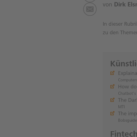
von
Dirk Els
In dieser Rubr
zu den Themen 
Künstl
Explaina
Computer
How do
Chatbot’s 
The Dark
MTI
The impa
Bobsguide
Fintec