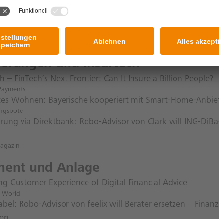
ancing platform posts record lending
ade Review
Crowdinvesting: Wie hoch ist das Risiko wirklich?
ding.de
herungen und Insurtech
h – FinTech’s Next Frontier: Can It Insure a Billion People?
 Payments
tes Wohnen: Bayerische kooperiert mit Smart-Home-Anbie
ungsbote
erung via Direktbank: Robo-Advisor von Clark will ING-Di
magazin
ment und Anlage
ng Customer Experience of Digital Financial Advice
 World
bel: Robo-Advisor von feelix will Berater ersetzen – Finanz
ten