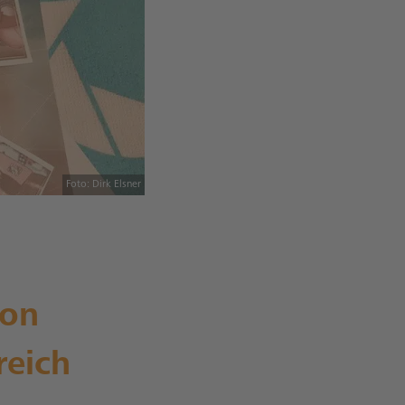
Foto: Dirk Elsner
ion
reich