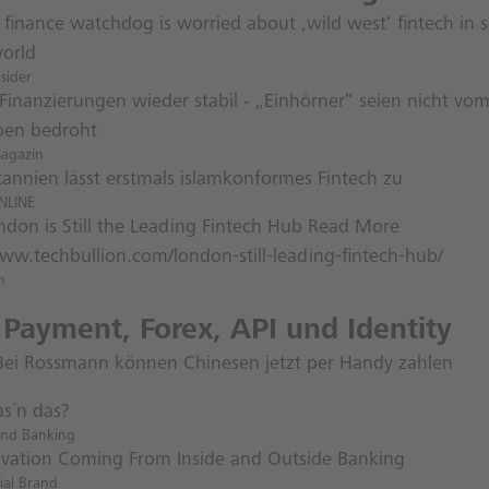
s finance watchdog is worried about ‚wild west‘ fintech in 
world
nsider
Finanzierungen wieder stabil ‑ „Einhörner“ seien nicht vo
ben bedroht
magazin
tannien lässt erstmals islamkonformes Fintech zu
NLINE
don is Still the Leading Fintech Hub Read More
www.techbullion.com/london-still-leading-fintech-hub/
n
 Payment, Forex, API und Identity
 Bei Rossmann können Chinesen jetzt per Handy zahlen
as´n das?
and Banking
ovation Coming From Inside and Outside Banking
ial Brand