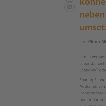
könne
neben 
umset
von
Elena N
In den vergang
Lebensbereich
Economy“ ode
Sharing Econ
Ausleihen von
insbesondere d
primär darum, 