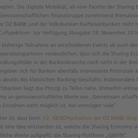
epten. Die digitale Mobilität, als eine Facette der Sharing
 Genossenschaftlichen FinanzGruppe zunehmend thematisie
der DZ BANK und der Volksbanken Raiffeisenbanken steht h
r C+Pspektrum zur Verfügung (Ausgabe 18, November 2016
bisherige Teilnahme an verschiedenen Events als auch der
perationspartnern verdeutlichen, dass sich die Sharing E
dlungsfelder in der Bankenbranche noch nicht in der Breit
rgeben sich für Banken ebenfalls interessante Potenziale 
abseits des klassischen Banking-Geschäfts. Insbesondere 
sbanken liegt das Prinzip zu Teilen nahe. Immerhin erinne
my an genossenschaftliche Werte wie „Gemeinsam schaff
inzelnen nicht möglich ist, das vermögen viele“.
her ist, dass beim
2. GENOHackathon der DZ BANK Grup
 eine Idee entstanden ist, welche die Sharing Economy u
liche Werte aufgreift: die Sharing-Plattform „GWYN“.