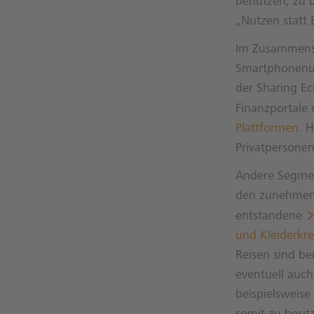
benutzen, zu 
„Nutzen statt 
Im Zusammensp
Smartphonenut
der Sharing Ec
Finanzportale
Plattformen.
H
Privatpersonen
Andere Segmen
den zunehmende
entstandene
und Kleiderkrei
Reisen sind b
eventuell auch
beispielsweis