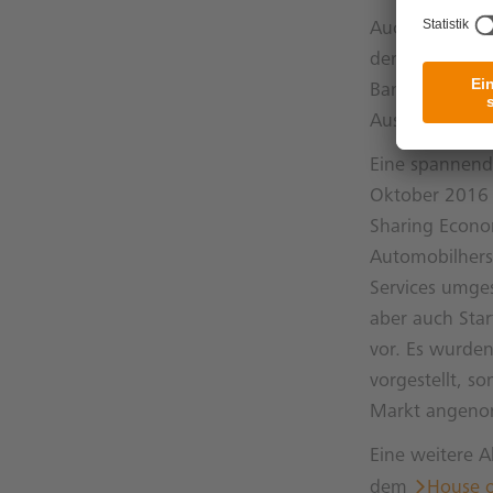
Auch die DZ BA
der Sharing Ec
Bankenbranche
Austausch mit
Eine spannende
Oktober 2016 
Sharing Econo
Automobilhers
Services umge
aber auch Star
vor. Es wurden
vorgestellt, s
Markt angen
Eine weitere A
dem
House o