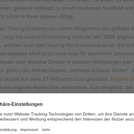
zen, sondern diese bei Bedarf zu nutzen, zu teilen, zu leih
tionen gehören weltweit zu einem modernen Stadtbild un
 schon in Ihren eigenen Alltag.
der Sharing Economy von einem Megatrend von globaler 
, zeigt die rasante Entwicklung eines im Jahr 2008 gegrü
 welches auch dem Sharing-Trend zuzuordnen ist: die Onl
den digitalen Marktplatz kann man für bestimmte Zeiträu
user oder einzelne Zimmer in privaten Wohnungen oder
ch getreu des Airbnb-Slogans „weltweit Zuhause fühlen“. 
 aktuell auf etwa 27 Milliarden Euro geschätzt
(Stand 2
 keine eigenen Hotels bzw. Immobilien. Zum Vergleich: die
he
Hotelkette Hilton hat aktuell einen Marktwert von etwa
 somit von Airbnb überholt. Zugleich werfen Geschäftsmo
ls neue Fragen auf – beispielsweise juristische Fragen nach
die zu beantworten sind, damit Sharing-Modelle dauerhaft