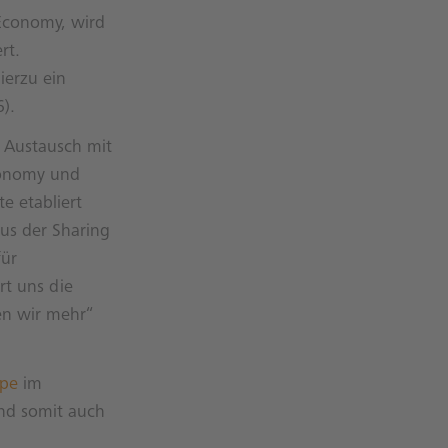
 Economy, wird
rt.
ierzu ein
).
 Austausch mit
conomy und
e etabliert
aus der Sharing
für
rt uns die
en wir mehr“
pe
im
nd somit auch