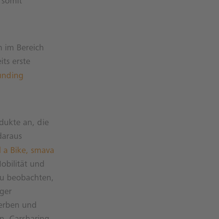
 somit
 im Bereich
ts erste
unding
dukte an, die
daraus
 a Bike, smava
bilität und
zu beobachten,
ger
werben und