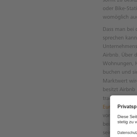
somit zu besit
oder Bike-Sta
womöglich auch
Dass man bei 
sprechen kann
Unternehmens,
Airbnb. Über 
Wohnungen, Hä
buchen und si
Marktwert wird
besitzt Airbnb
traditionsreic
Euro
und wurde
von Airbnb tei
bei Schäden – 
sein können.