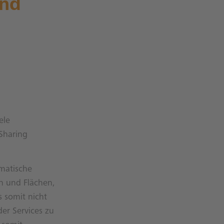
end
ele
Sharing
matische
n und Flächen,
 somit nicht
er Services zu