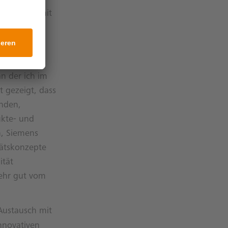
geschäfts mit
ür die
tungen und
n der ich im
 gezeigt, dass
nden,
ukte- und
, Siemens
tätskonzepte
ität
sehr gut vom
Austausch mit
nnovativen