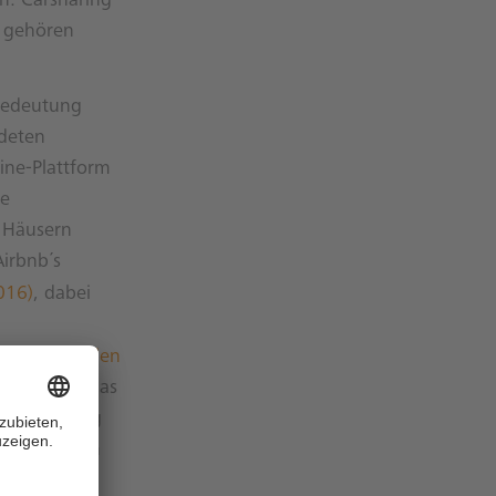
en. Carsharing
d gehören
Bedeutung
ndeten
ine-Plattform
me
 Häusern
Airbnb´s
016)
, dabei
 21 Milliarden
delle wie das
 der Haftung
 erfolgreich