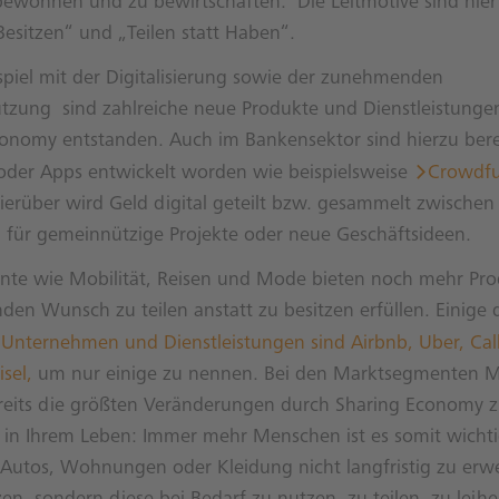
bewohnen und zu bewirtschaften. Die Leitmotive sind hier
Besitzen“ und „Teilen statt Haben“.
iel mit der Digitalisierung sowie der zunehmenden
zung sind zahlreiche neue Produkte und Dienstleistungen
onomy entstanden. Auch im Bankensektor sind hierzu berei
 oder Apps entwickelt worden wie beispielsweise
Crowdf
ierüber wird Geld digital geteilt bzw. gesammelt zwischen
 für gemeinnützige Projekte oder neue Geschäftsideen.
te wie Mobilität, Reisen und Mode bieten noch mehr Pro
n Wunsch zu teilen anstatt zu besitzen erfüllen. Einige 
Unternehmen und Dienstleistungen sind Airbnb, Uber, Call
sel,
um nur einige zu nennen. Bei den Marktsegmenten Mo
ereits die größten Veränderungen durch Sharing Economy 
 in Ihrem Leben: Immer mehr Menschen ist es somit wichti
e Autos, Wohnungen oder Kleidung nicht langfristig zu er