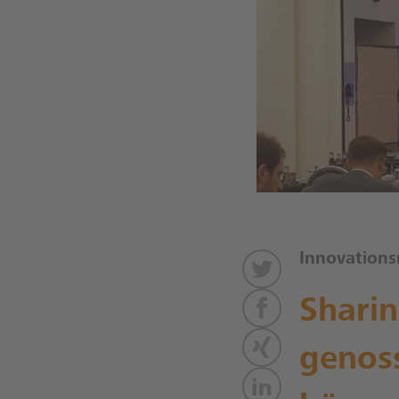
Innovation
Shari
genos