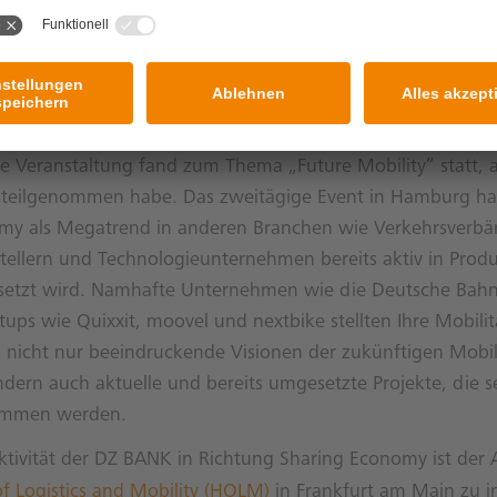
NK beschäftigt sich bei der Weiterentwicklung ihres Bank
onomy. In Form von ersten Markt- und Potenzialanalysen f
, aber auch durch Teilnahme an verschiedenen Veranstal
 möglichen Kooperationspartnern.
 Veranstaltung fand zum Thema „Future Mobility“ statt, a
teilgenommen habe. Das zweitägige Event in Hamburg hat
my als Megatrend in anderen Branchen wie Verkehrsverbä
tellern und Technologieunternehmen bereits aktiv in Prod
setzt wird. Namhafte Unternehmen wie die Deutsche Bahn
tups wie Quixxit, moovel und nextbike stellten Ihre Mobili
 nicht nur beeindruckende Visionen der zukünftigen Mobil
ondern auch aktuelle und bereits umgesetzte Projekte, die 
ommen werden.
ktivität der DZ BANK in Richtung Sharing Economy ist der 
f Logistics and Mobility (HOLM)
in Frankfurt am Main zu i