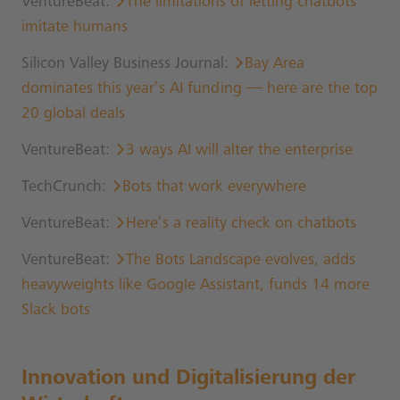
VentureBeat:
The limitations of letting chatbots
imitate humans
Silicon Valley Business Journal:
Bay Area
dominates this year’s AI funding — here are the top
20 global deals
VentureBeat:
3 ways AI will alter the enterprise
TechCrunch:
Bots that work everywhere
VentureBeat:
Here’s a reality check on chatbots
VentureBeat:
The Bots Landscape evolves, adds
heavyweights like Google Assistant, funds 14 more
Slack bots
Innovation und Digitalisierung der