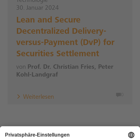
Technologie
30. Januar 2024
Lean and Secure
Decentralized Delivery-
versus-Payment (DvP) for
Securities Settlement
von
Prof. Dr. Christian Fries, Peter
Kohl-Landgraf
0
Weiterlesen