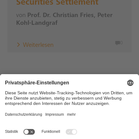
Securities Settlement
von
Prof. Dr. Christian Fries, Peter
Kohl-Landgraf
0
Weiterlesen
Copyright © 2026 DZ BANK AG, Frankfurt am Main