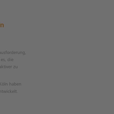
en
ausforderung,
 es, die
ktiver zu
 Köln haben
twickelt.