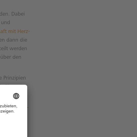
den. Dabei
e und
aft mit Herz-
en dann die
eilt werden
 über den
e Prinzipien
in Konzept,
w.volksbank-