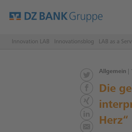
Innovation LAB
Innovationsblog
LAB as a Serv
Allgemein
| 
Die ge
interp
Herz“