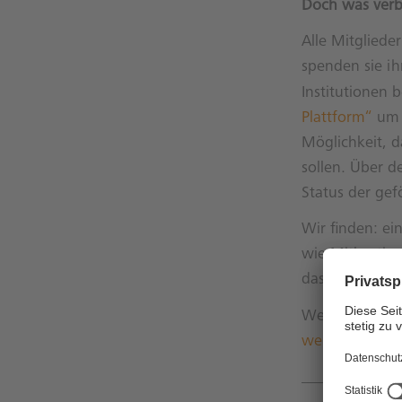
Doch was verbi
Alle Mitglied
spenden sie i
Institutionen 
Plattform“
um 
Möglichkeit, 
sollen. Über d
Status der gef
Wir finden: ei
wie Mitbestimm
das hoffentlic
Weitere Inform
weinheim.de/mi
____________