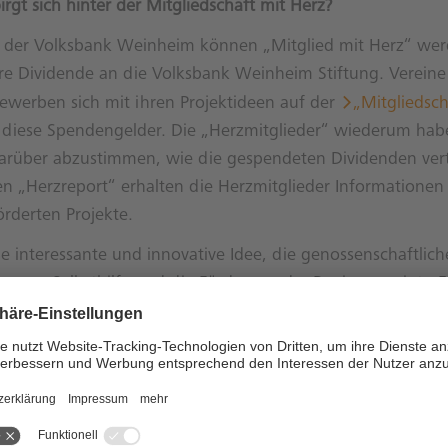
rgt sich hinter der Mitgliedschaft mit Herz?
er der Volksbank Weinheim können „Mitglied mit Herz“ wer
hre Dividende an die Volksbank Weinheim Stiftung. Verein
bewerben sich mit ihren Projektideen auf der
„Mitgliedsch
diese Spendengelder. Die „Herzmitglieder“ wiederum hab
darüber abzustimmen, wie die gespendeten Dividenden vert
en „Herzreport“ erhalten die Herzmitglieder Informationen
örderten Projekte.
ne interessante und innovative Idee, die genossenschaftlich
ung, Selbsthilfe und die Förderung der Region vereint. E
h viele Nachahmer findet.
ationen zur „Mitgliedschaft mit Herz“ unter:
https://ww
tgliedschaft/mitgliedschaft-mit-herz.html
________________________________________________