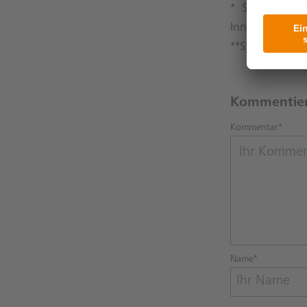
* Stephanie L
Innovationsm
**Steffen Durr
Kommentie
Kommentar*
Name*