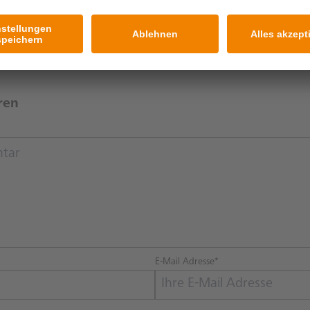
ach, VR Bank Main-Kinzig-Büdingen eG, Prozess- +
anagement
er, Volksbank Weinheim eG, Leiter der Filiale Hemsbach
ren
E-Mail Adresse*