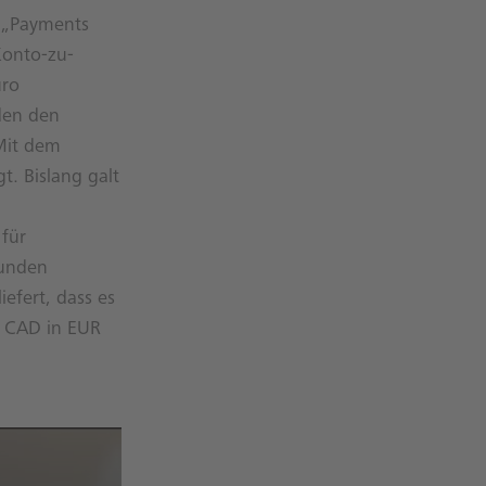
 „Payments
Konto-zu-
uro
den den
Mit dem
. Bislang galt
 für
kunden
efert, dass es
n CAD in EUR