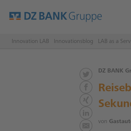
Innovation LAB
Innovationsblog
LAB as a Serv
DZ BANK G
Reiseb
Sekun
von
Gastaut