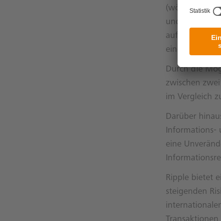
(wörtlich „ver
und dient dazu
aufzuzeichnen
einer zentralen
Durch die Mögl
zwischen zwei
im Vergleich z
Darüber hinaus
Informations- 
eine Unveränd
Informationsre
Ripple bietet 
steigenden Ri
internationale
Transaktionen 