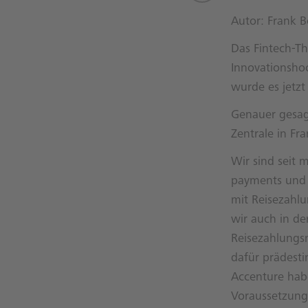
Autor: Frank 
Das Fintech-Th
Innovationshoc
wurde es jetz
Genauer gesagt
Zentrale in Fr
Wir sind seit 
payments und 
mit Reisezahl
wir auch in de
Reisezahlungsm
dafür prädesti
Accenture hab
Voraussetzun