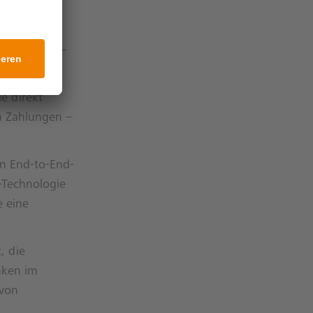
es Kontobuch
zu Nutzer
Netzwerken –
le direkt
n Zahlungen –
en End-to-End-
-Technologie
 eine
, die
nken im
 von