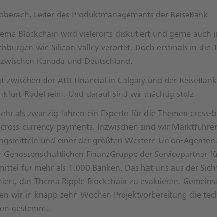
Boberach, Leiter des Produktmanagements der ReiseBank
ema Blockchain wird vielerorts diskutiert und gerne auch 
hburgen wie Silicon Valley verortet. Doch erstmals in die 
t zwischen Kanada und Deutschland.
 zwischen der ATB Financial in Calgary und der ReiseBank
ankfurt-Rödelheim. Und darauf sind wir mächtig stolz.
mehr als zwanzig Jahren ein Experte für die Themen cross-b
cross-currency-payments. Inzwischen sind wir Marktführer
ungsmitteln und einer der größten Western Union-Agenten.
r Genossenschaftlichen FinanzGruppe der Servicepartner f
ittel für mehr als 1.000 Banken. Das hat uns aus der Sich
niert, das Thema Ripple Blockchain zu evaluieren. Gemein
en wir in knapp zehn Wochen Projektvorbereitung die tec
gen gestemmt.