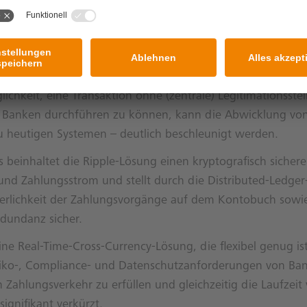
teiltes Kontobuch“) ist ein öffentliches, dezentral geführt
, im digitalen Zahlungsverkehr Transaktionen von Nutzer 
, ohne dass es – im Gegensatz zu traditionellen Payment-
 Stelle bedarf, die jede einzelne Transaktion legitimiert.
ichkeit, eine Transaktion ohne (zentrale) Legitimationsstel
 Banken durchführen zu können, kann die Abwicklung vo
u heutigen Systemen – deutlich beschleunigt werden.
 beinhaltet die Ripple-Lösung einen kryptografisch sicher
und Zahlungsstrom und stellt durch die Distributed-Ledger
erlichkeit der Zahlungsvorgänge auf dem Kontobuch sowie
dundanz sicher.
eine Real-Time-Cross-Currency-Lösung, die flexibel genug ist
siko-, Compliance- und Datenschutzanforderungen von Ba
n Zahlungsverkehr zu erfüllen und gleichzeitig die Laufzeit
signifikant verkürzt.