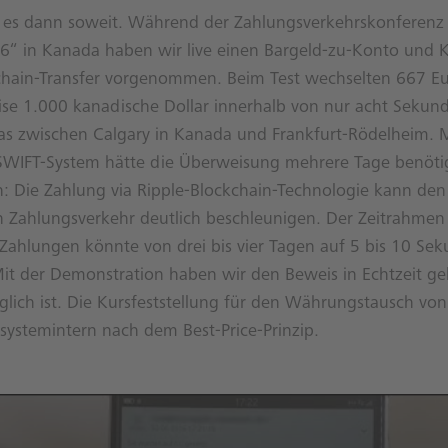
r es dann soweit. Während der Zahlungsverkehrskonferenz
“ in Kanada haben wir live einen Bargeld-zu-Konto und 
chain-Transfer vorgenommen. Beim Test wechselten 667 E
se 1.000 kanadische Dollar innerhalb von nur acht Sekun
das zwischen Calgary in Kanada und Frankfurt-Rödelheim. 
SWIFT-System hätte die Überweisung mehrere Tage benötigt
h: Die Zahlung via Ripple-Blockchain-Technologie kann den
n Zahlungsverkehr deutlich beschleunigen. Der Zeitrahmen
 Zahlungen könnte von drei bis vier Tagen auf 5 bis 10 Se
t der Demonstration haben wir den Beweis in Echtzeit geli
glich ist. Die Kursfeststellung für den Währungstausch vo
 systemintern nach dem Best-Price-Prinzip.