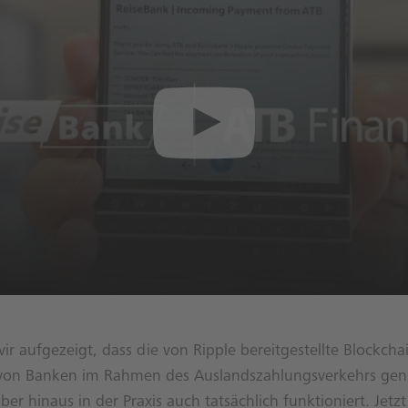
r aufgezeigt, dass die von Ripple bereitgestellte Blockcha
 von Banken im Rahmen des Auslandszahlungsverkehrs ge
er hinaus in der Praxis auch tatsächlich funktioniert. Jetzt