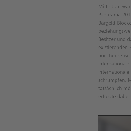
Mitte Juni wa
Panorama 2016
Bargeld-Block
beziehungswei
Besitzer und 
existierenden 
nur theoretisc
internationale
internationale
schrumpfen. Mi
tatsächlich mö
erfolgte dabei