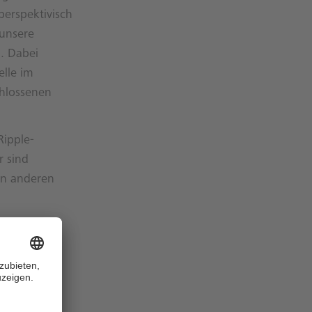
perspektivisch
 unsere
. Dabei
elle im
chlossenen
Ripple-
r sind
von anderen
Teilnehmern,
 Ledger