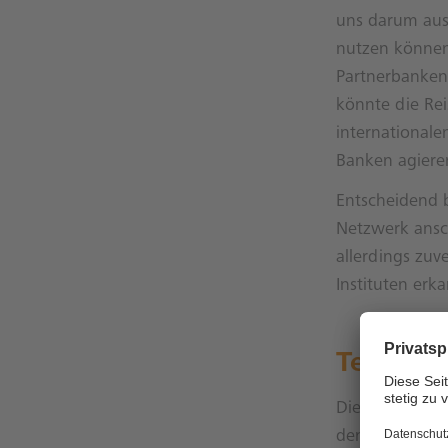
uns darum ausz
nutzen können
Partnerbanken
könnte die Rei
international
Banken agiere
Entscheidend b
Netzwerk ansch
allerdings zuv
Instituten erk
Technisc
Die Ripple-Lö
den Banken, u