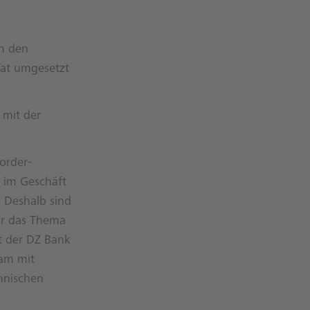
in den
Tat umgesetzt
 mit der
order-
 im Geschäft
 Deshalb sind
ür das Thema
t der DZ Bank
sam mit
hnischen