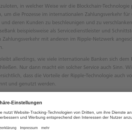
uloten, in welcher Weise wir die Blockchain-Technologie 
, um die Prozesse im internationalen Zahlungsverkehr für
 und deren Kunden zu beschleunigen und zu verschlanken
seBank beispielsweise als Servicedienstleister und Schnittst
en Zahlungsverkehr mit anderen im Ripple-Netzwerk anges
n.
leibt allerdings, wie viele internationale Banken sich dem 
ließen. Nur dann macht ein solcher Service auch Sinn. Wi
ersichtlich, dass die Vorteile der Ripple-Technologie auch 
annt und genutzt werden.
her Hintergrund
sung basiert auf einem Netzwerk von vertrauenswürdigen 
nd dem sogenannten „Distributed Ledger“. Ein Distributed