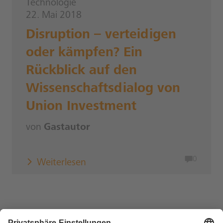
Technologie
22. Mai 2018
Disruption – verteidigen
oder kämpfen? Ein
Rückblick auf den
Wissenschaftsdialog von
Union Investment
von
Gastautor
0
Weiterlesen