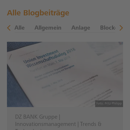
Alle Blogbeiträge
en
Alle
Allgemein
Anlage
Blockchain
Foto: Fritz Philipp
DZ BANK Gruppe
|
Innovationsmanagement
|
Trends &