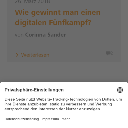
26. März 2018
Wie gewinnt man einen
digitalen Fünfkampf?
von
Corinna Sander
2
Weiterlesen