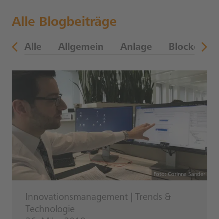
Alle Blogbeiträge
en
Alle
Allgemein
Anlage
Blockchain
Foto: Corinna Sander
Innovationsmanagement
|
Trends &
Technologie