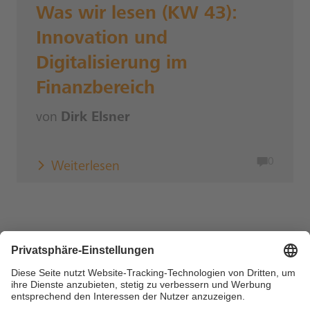
Was wir lesen (KW 43):
Innovation und
Digitalisierung im
Finanzbereich
von
Dirk Elsner
0
Weiterlesen