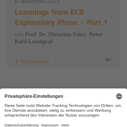
6. November 2024
Learnings from ECB
Exploratory Phase – Part 1
von
Prof. Dr. Christian Fries, Peter
Kohl-Landgraf
0
Weiterlesen