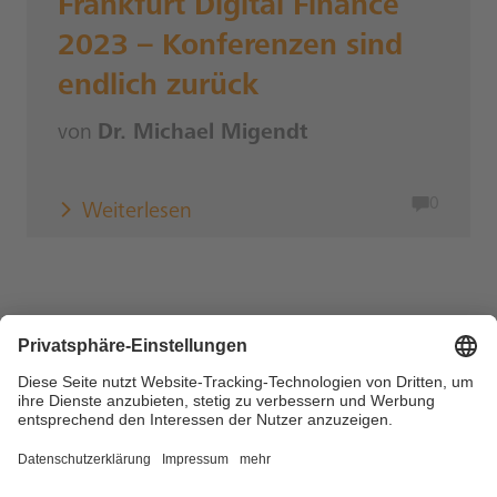
Frankfurt Digital Finance
2023 – Konferenzen sind
endlich zurück
von
Dr. Michael Migendt
0
Weiterlesen