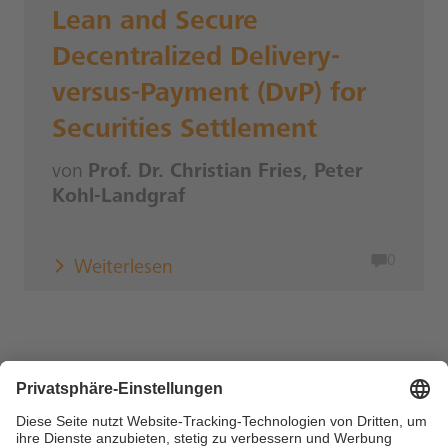
Lean and Secure
Decentralized Delivery-
versus-Payment (DvP) for
Securities Settlement
von
Prof. Dr. Christian Fries, Peter
Kohl-Landgraf
0
Weiterlesen