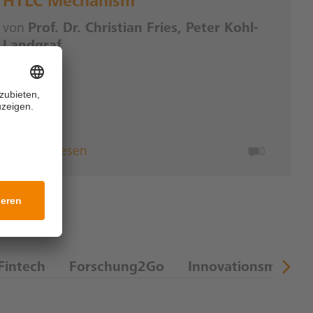
HTLC Mechanism
von
Prof. Dr. Christian Fries, Peter Kohl-
Landgraf
Weiterlesen
0
Fintech
Forschung2Go
Innovationsmanag