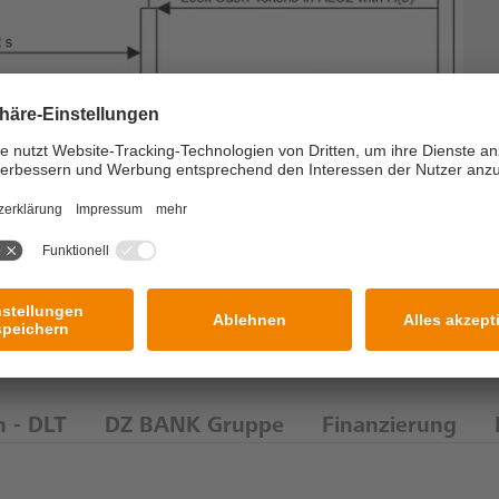
n - DLT
DZ BANK Gruppe
Finanzierung