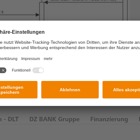
n - DLT
DZ BANK Gruppe
Finanzierung