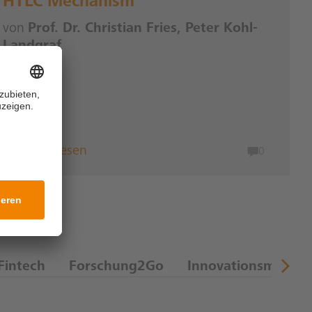
HTLC Mechanism
von
Prof. Dr. Christian Fries, Peter Kohl-
Landgraf
Weiterlesen
0
Fintech
Forschung2Go
Innovationsmanag