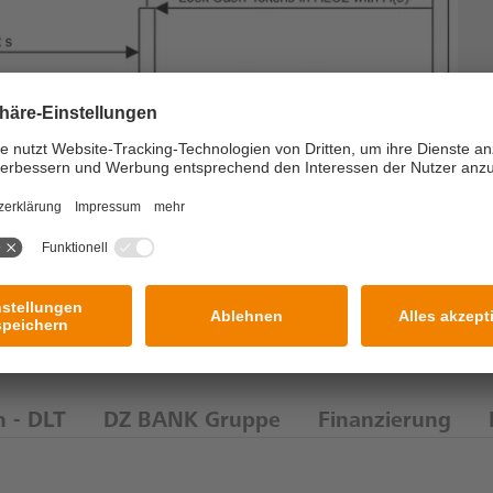
n - DLT
DZ BANK Gruppe
Finanzierung