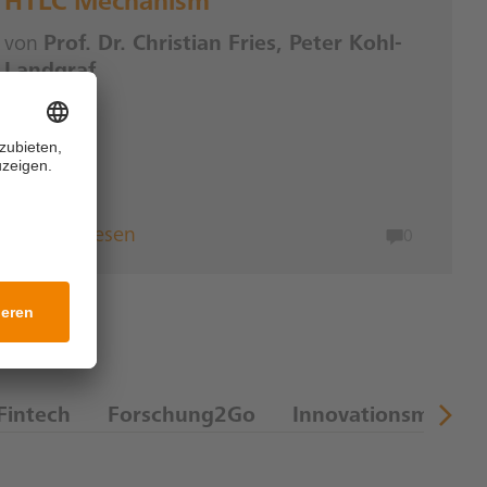
HTLC Mechanism
von
Prof. Dr. Christian Fries, Peter Kohl-
Landgraf
Weiterlesen
0
Fintech
Forschung2Go
Innovationsmanag