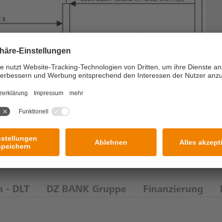
n - DLT
DZ BANK Gruppe
Finanzierung