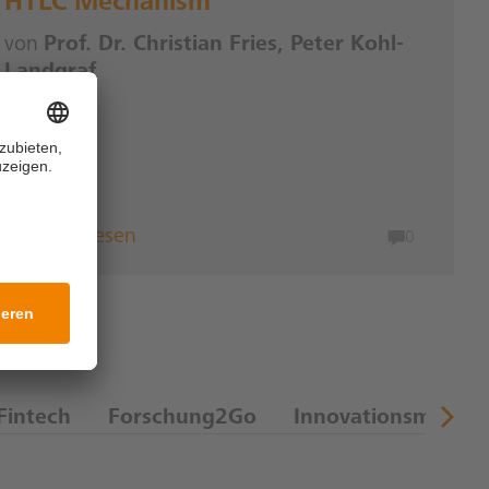
HTLC Mechanism
von
Prof. Dr. Christian Fries, Peter Kohl-
Landgraf
Weiterlesen
0
Fintech
Forschung2Go
Innovationsmanag