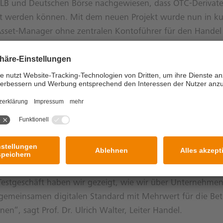
nLB und Deutschen Börse nachgewiesen, dass OTC-Derivate 
iert werden können. Mit dem neuen Projekt wurde nun in ku
Asset-Manager ohne zentralen Kontoführer für den Handel 
higt. Grundlage ist die Distributed Ledger Technologie. Der
lten Software erfolgte dabei dezentral auf miteinander v
gen der beiden Handelspartner. Die Geschäftsdaten des
n so einheitlich digitalisiert und gespeichert sowie das SD
ert ausgeführt.
eht für weitere Partner offen, um das Konzept als gemein
reie Infrastruktur für digitale Derivate weiterzuentwickeln.
cts als selbstausführende und automatisierte Verträge ma
ft in der Abwicklung einfacher, sicherer und günstiger. M
 Testgeschäft haben wir gezeigt, wie wir über Unternehme
gemeinsamen digitalen Standard mit Mehrwert für die Bete
nen“, sagt Prof. Dr. Ulrich Walter, Leiter Handel.