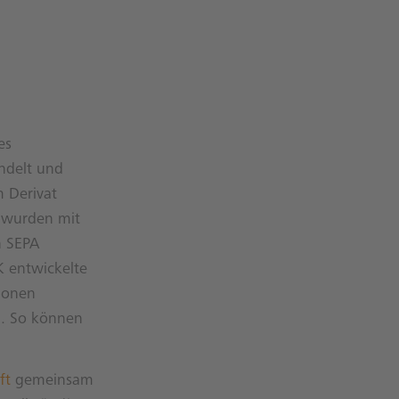
es
andelt und
 Derivat
n wurden mit
n SEPA
K entwickelte
tionen
d. So können
ft
gemeinsam