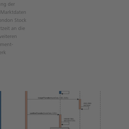
ung der
e Marktdaten
London Stock
tzeit an die
eiteren
ement-
erk