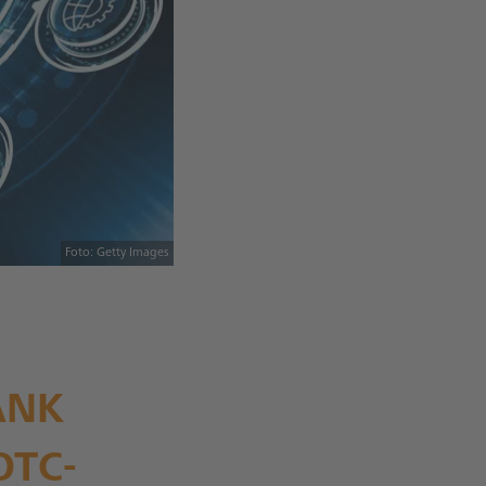
Foto: Getty Images
BANK
OTC-