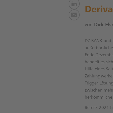
Deriva
von
Dirk Els
DZ BANK und U
außerbörsliche
Ende Dezember
handelt es si
Hilfe eines Se
Zahlungsverke
Trigger-Lösung
zwischen mehre
herkömmliche 
Bereits 2021 h