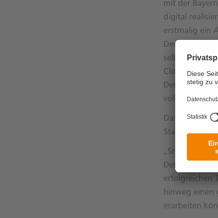
mit der Bayer
digital realis
erstmalig ein 
Derivaten befä
selbstentwicke
Cloud-Umgebun
Derivats wurde
vollautomatisi
Das Projekt st
Standard und f
„Smart Contra
Derivategeschä
erfolgreichen
hinweg einen 
erarbeiten kön