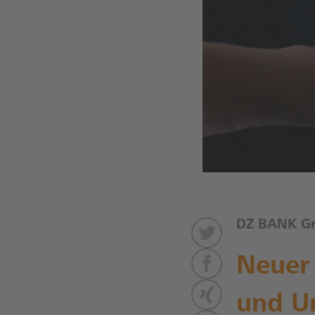
DZ BANK G
Neuer
und U