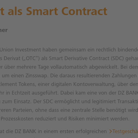
t als Smart Contract
ner
nion Investment haben gemeinsam ein rechtlich bindend
s Derivat („OTC“) als Smart Derivative Contract (SDC) geh
 über mehrere Tage vollautomatisch abgewickelt. Bei dem
ch um einen Zinsswap. Die daraus resultierenden Zahlunge
ttlement Tokens, einer digitalen Kontoverwaltung, über de
hr in Echtzeit ausgeführt. Dabei kam eine von der DZ BAN
 zum Einsatz. Der SDC ermöglicht und legitimiert Transak
ren Parteien, ohne dass eine zentrale Stelle benötigt wir
Prozesskosten reduziert und Risiken minimiert werden.
at die DZ BANK in einem ersten erfolgreichen
Testgeschä