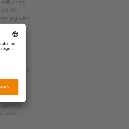
vollständig
rzer Zeit
von digitalen
 Betrieb der
erbundenen
 gehandelten
C-Protokoll
samen offenen
chen das
it dem
nsgrenzen
iligten